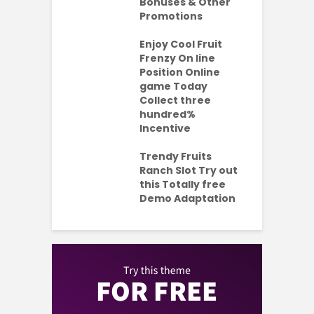
ention-
Bonuses & Other
R
ing
Promotions
W
ercial
t
es Which
Enjoy Cool Fruit
S
 be Value A
Frenzy On line
-Turning Sum
Position Online
P
oney
game Today
P
Collect three
e new No
hundred%
e
sit Added
Incentive
a
s Codes To
R
ul 2026
Trendy Fruits
aded Each
Ranch Slot Try out
this Totally free
Demo Adaptation