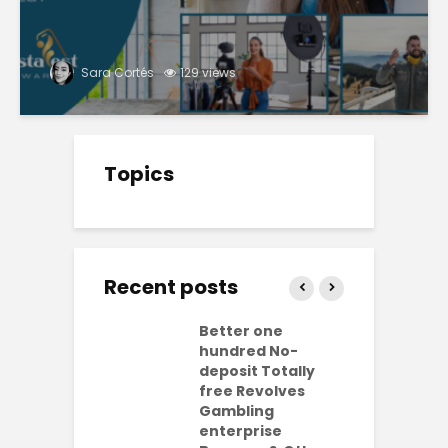
Sara Cortés
129 views
Topics
Recent posts
ly free
Better one
N
lves No-
hundred No-
R
it Casinos
deposit Totally
p
da Bonuses
free Revolves
o
ave 2026
Gambling
enterprise
1