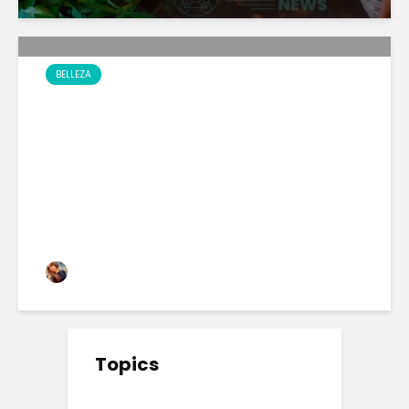
BELLEZA
NO TENGAS MIEDO A SER
TU MISMA
Estefany Tobar
56 views
Topics