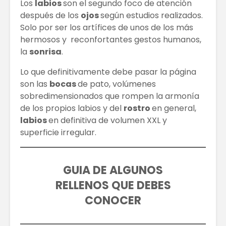
Cómo construir
LA IMPO
Los
labios
son el segundo foco de atención
tu marca en
DE UTILI
después de los
ojos
según estudios realizados.
redes sociales
CONTOR
Solo por ser los artífices de unos de los más
OJOS
hermosos y reconfortantes gestos humanos,
Las Extensiones
la
sonrisa
.
De Cabello Vs.
Constru
Cabello Natural
Ecológi
Lo que definitivamente debe pasar la página
¿Cuál ha sido el
son las
bocas
de pato, volúmenes
impacto de la IA
LOS 5 D
sobredimensionados que rompen la armonía
en el mundo
TURÍSTI
de los propios labios y del
rostro
en general,
laboral?
labios
en definitiva de volumen XXL y
superficie irregular.
GUIA DE ALGUNOS
RELLENOS QUE DEBES
CONOCER