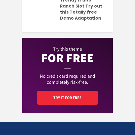
ul 2026
Trendy Fruits
aded Each
Ranch Slot Try out
this Totally free
Demo Adaptation