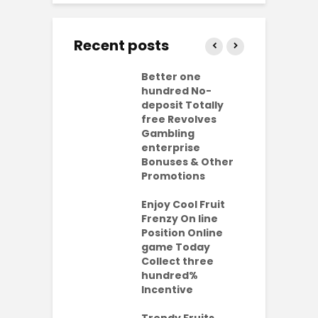
Recent posts
ly free
Better one
N
lves No-
hundred No-
R
it Casinos
deposit Totally
p
da Bonuses
free Revolves
o
ave 2026
Gambling
enterprise
1
ention-
Bonuses & Other
R
ing
Promotions
W
ercial
t
es Which
Enjoy Cool Fruit
S
 be Value A
Frenzy On line
-Turning Sum
Position Online
P
oney
game Today
P
Collect three
e new No
hundred%
e
sit Added
Incentive
a
s Codes To
R