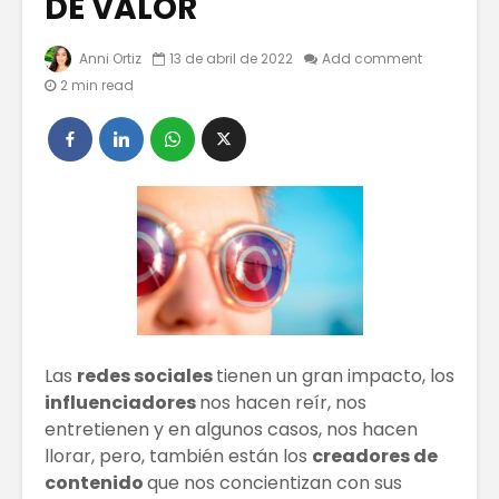
DE VALOR
Anni Ortiz
13 de abril de 2022
Add comment
Tips para
Tips Pa
2 min read
aumentar las
Tu Eco
ventas en línea
Sea Un É
Los Empleos Que
CONSEJ
Serán
ÚTILES P
Reemplazados
HACER C
Por La
TUS PES
Inteligencia
Artificial
Un Antes
Después
Los bonos
Era Digit
verdes
Las
redes sociales
tienen un gran impacto, los
influenciadores
nos hacen reír, nos
entretienen y en algunos casos, nos hacen
llorar, pero, también están los
creadores de
contenido
que nos concientizan con sus