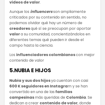
videos de valor
.
El Bitcoin cae a
Los Pros
Aunque los
influencers
son ampliamente
los 17.000
contras
criticados por su contenido sin sentido, no
dólares
empren
podemos olvidar qué hay un número de
creadores
qué sí se preocupan por aportar
Las Extensiones
TRATAM
De Cabello Vs.
DE MODA
valor
a su comunidad, concientizándolos en
Cabello Natural
CABELLO
diferentes temas qué pueden ir desde el
campo hasta la ciencia.
¿QUÉ ES
Matriz
ECONOMÍA
Techono
Los
influenciadores colombianos
con mejor
COLABORATIVA?
WEFU Fi
contenido de valor
Alianza
5.NUBIA E HIJOS
Nubia y sus dos hijos
ya cuentan con casi
600 K seguidores en Instagra
m y se han
convertido en una de las
familias
campesinas
más queridas de
Colombia
. Se
dedican a crear
contenido de valor
, donde