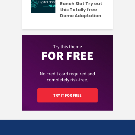
aded Each
Ranch Slot Try out
this Totally free
Demo Adaptation