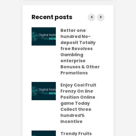
Recent posts
ly free
Better one
N
lves No-
hundred No-
R
it Casinos
deposit Totally
p
da Bonuses
free Revolves
o
ave 2026
Gambling
enterprise
1
ention-
Bonuses & Other
R
ing
Promotions
W
ercial
t
es Which
Enjoy Cool Fruit
S
 be Value A
Frenzy On line
-Turning Sum
Position Online
P
oney
game Today
P
Collect three
e new No
hundred%
e
sit Added
Incentive
a
s Codes To
R
ul 2026
Trendy Fruits