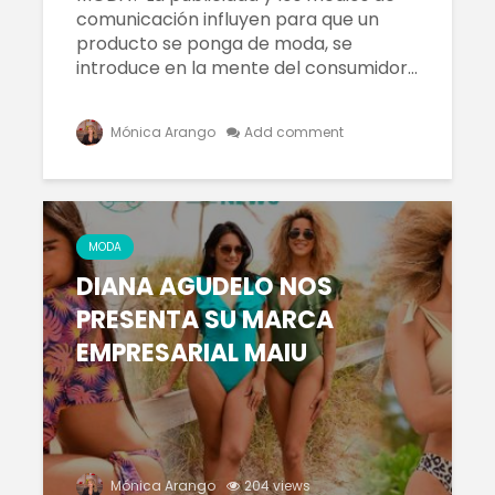
comunicación influyen para que un
El Bitcoin cae a
Los Pros
producto se ponga de moda, se
los 17.000
contras
introduce en la mente del consumidor...
dólares
empren
Las Extensiones
TRATAM
Mónica Arango
Add comment
De Cabello Vs.
DE MODA
Cabello Natural
CABELLO
¿QUÉ ES
Matriz
ECONOMÍA
Techono
COLABORATIVA?
WEFU Fi
MODA
Alianza
DIANA AGUDELO NOS
PRESENTA SU MARCA
EMPRESARIAL MAIU
Mónica Arango
204 views