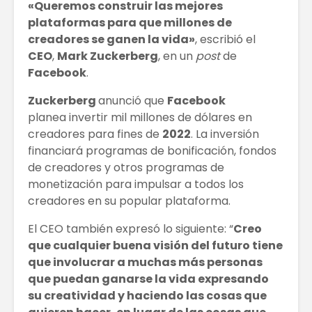
«Queremos construir las mejores
Cómo construir
TRATAM
plataformas para que millones de
tu marca en
DE MODA
creadores se ganen la vida»
, escribió el
redes sociales
CABELLO
CEO
,
Mark Zuckerberg
, en un
post
de
Facebook
.
Las Extensiones
Constru
De Cabello Vs.
Ecológi
Zuckerberg
anunció que
Facebook
Cabello Natural
planea invertir mil millones de dólares en
¿Cuál ha sido el
LOS 5 D
creadores para fines de
2022
. La inversión
impacto de la IA
TURÍSTI
financiará programas de bonificación, fondos
en el mundo
de creadores y otros programas de
laboral?
monetización para impulsar a todos los
creadores en su popular plataforma.
El CEO también expresó lo siguiente: “
Creo
que cualquier buena visión del futuro tiene
que involucrar a muchas más personas
que puedan ganarse la vida expresando
su creatividad y haciendo las cosas que