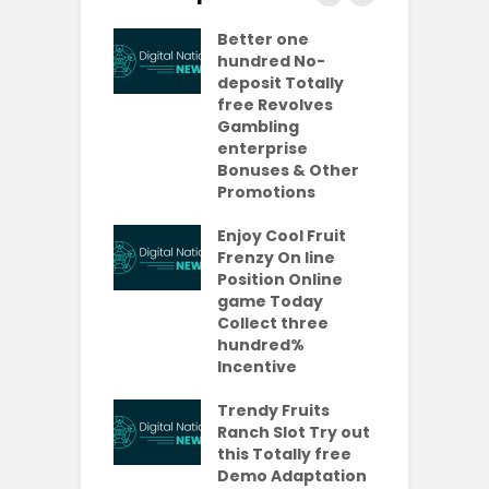
ly free
Better one
N
lves No-
hundred No-
R
it Casinos
deposit Totally
p
da Bonuses
free Revolves
o
ave 2026
Gambling
enterprise
1
ention-
Bonuses & Other
R
ing
Promotions
W
ercial
t
es Which
Enjoy Cool Fruit
S
 be Value A
Frenzy On line
-Turning Sum
Position Online
P
oney
game Today
P
Collect three
e new No
hundred%
e
sit Added
Incentive
a
s Codes To
R
ul 2026
Trendy Fruits
aded Each
Ranch Slot Try out
this Totally free
Demo Adaptation