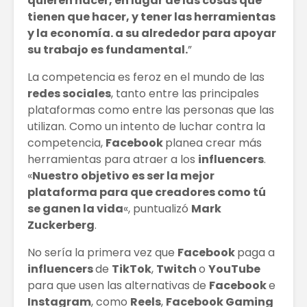
quieren hacer, en lugar de las cosas que
tienen que hacer, y tener las herramientas
y la economía. a su alrededor para apoyar
su trabajo es fundamental.
”
La competencia es feroz en el mundo de las
redes sociales
, tanto entre las principales
plataformas como entre las personas que las
utilizan. Como un intento de luchar contra la
competencia,
Facebook
planea crear más
herramientas para atraer a los
influencers
.
«
Nuestro objetivo es ser la mejor
plataforma para que creadores como tú
se ganen la vida
«, puntualizó
Mark
Zuckerberg
.
No sería la primera vez que
Facebook
paga a
influencers
de
TikTok
,
Twitch
o
YouTube
para que usen las alternativas de
Facebook
e
Instagram
, como
Reels
,
Facebook Gaming