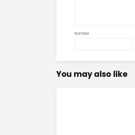
Nombre
You may also like