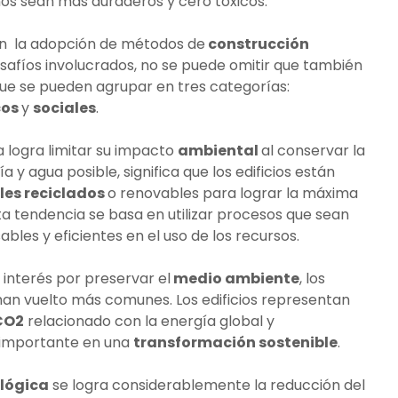
ños sean más duraderos y cero tóxicos.
en la adopción de métodos de
construcción
safíos involucrados, no se puede omitir que también
que se pueden agrupar en tres categorías:
cos
y
sociales
.
 logra limitar su impacto
ambiental
al conservar la
y agua posible, significa que los edificios están
les reciclados
o renovables para lograr la máxima
sta tendencia se basa en utilizar procesos que sean
es y eficientes en el uso de los recursos.
interés por preservar el
medio ambiente
, los
e han vuelto más comunes. Los edificios representan
CO2
relacionado con la energía global y
importante en una
transformación sostenible
.
lógica
se logra considerablemente la reducción del