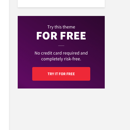
free Revolves
offers in the 2026
Canada Bonuses
Gambling
to have 2026
enterprise
100 percent free
Bonuses & Other
Revolves Casinos
5 Attention-
Promotions
Win Real cash to
getting
the No-deposit
Commercial
Enjoy Cool Fruit
Slot Video game
Jingles Which
Frenzy On line
might be Value A
Position Online
Play at the
mind-Turning Sum
game Today
Play24Bet
of money
Collect three
Gambling
hundred%
establishment
0 The new No
Incentive
and also have
deposit Added
R53,250 Greeting
bonus Codes To
Trendy Fruits
Added bonus
own Jul 2026
Ranch Slot Try out
Upgraded Each
this Totally free
day
Demo Adaptation