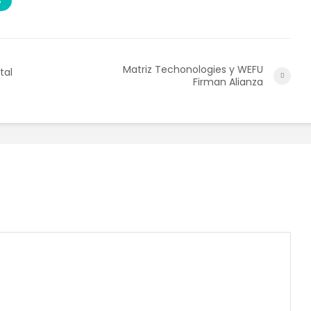
S
Matriz Techonologies y WEFU
tal
Firman Alianza