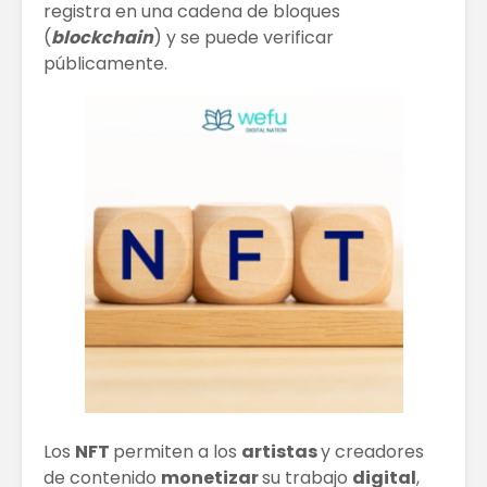
registra en una cadena de bloques
(
blockchain
) y se puede verificar
El Bitcoin cae a
¿Cuál ha
públicamente.
los 17.000
impacto 
dólares
en el m
laboral?
Las Extensiones
De Cabello Vs.
TRATAM
Cabello Natural
DE MODA
CABELLO
¿QUÉ ES
ECONOMÍA
Matriz
COLABORATIVA?
Techono
WEFU Fi
Alianza
Los
NFT
permiten a los
artistas
y creadores
de contenido
monetizar
su trabajo
digital
,