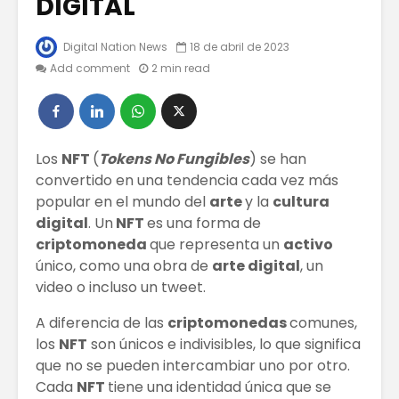
DIGITAL
Digital Nation News
18 de abril de 2023
ALGUNOS
Cómo co
Add comment
2 min read
CONSEJOS PARA
tu marc
REDUCIR LA
redes so
PAPADA
TRUCOS 
Facebook Le
APRENDE
Los
NFT
(
Tokens No Fungibles
) se han
Apuesta A Los
CUIDAR 
convertido en una tendencia cada vez más
Creadores De
PIEL
Contenido,
popular en el mundo del
arte
y la
cultura
Planea Pagarles
El Come
digital
. Un
NFT
es una forma de
Más
Electrón
criptomoneda
que representa un
activo
único, como una obra de
arte digital
, un
Los bonos
video o incluso un tweet.
verdes
A diferencia de las
criptomonedas
comunes,
los
NFT
son únicos e indivisibles, lo que significa
que no se pueden intercambiar uno por otro.
Cada
NFT
tiene una identidad única que se