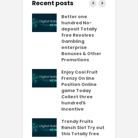
Recent posts
ly free
Better one
N
lves No-
hundred No-
R
it Casinos
deposit Totally
p
da Bonuses
free Revolves
o
ave 2026
Gambling
enterprise
1
ention-
Bonuses & Other
R
ing
Promotions
W
ercial
t
es Which
Enjoy Cool Fruit
S
 be Value A
Frenzy On line
-Turning Sum
Position Online
P
oney
game Today
P
Collect three
e new No
hundred%
e
sit Added
Incentive
a
s Codes To
R
ul 2026
Trendy Fruits
aded Each
Ranch Slot Try out
this Totally free