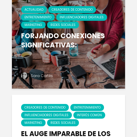
ACTUALIDAD
CREADORES DE CONTENIDO
ENTRETENIMIENTO
INFLUENCIADORES DIGITALES
10 TIPS PARA
Los Infl
VIRALIZAR TU
Mejor P
MARKETING
REDES SOCIALES
CONTENIDO EN
Latinoa
FORJANDO CONEXIONES
REDES SOCIALES
SIGNIFICATIVAS:
La Mane
COOPERATIVAS
Correct
EN EL MUNDO
Cuidar 
DIGITAL
Piel
La nueva forma
Los Mej
Sara Cortés
de poseer obras
Exfolian
de arte digital
Caseros 
de Prep
CREADORES DE CONTENIDO
ENTRETENIMIENTO
INFLUENCIADORES DIGITALES
INTERÉS COMÚN
MARKETING
REDES SOCIALES
EL AUGE IMPARABLE DE LOS