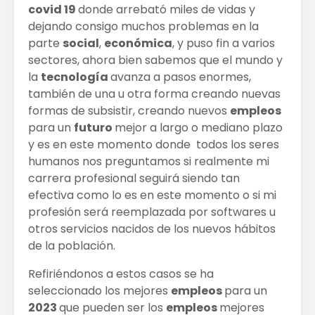
covid 19
donde arrebató miles de vidas y
dejando consigo muchos problemas en la
parte
social
,
económica
, y puso fin a varios
Cómo construir
TRATAM
tu marca en
DE MODA
sectores, ahora bien sabemos que el mundo y
redes sociales
CABELLO
la
tecnología
avanza a pasos enormes,
también de una u otra forma creando nuevas
Las Extensiones
Constru
formas de subsistir, creando nuevos
empleos
De Cabello Vs.
Ecológi
para un
futuro
mejor a largo o mediano plazo
Cabello Natural
y es en este momento donde todos los seres
¿Cuál ha sido el
LOS 5 D
humanos nos preguntamos si realmente mi
impacto de la IA
TURÍSTI
carrera profesional seguirá siendo tan
en el mundo
efectiva como lo es en este momento o si mi
laboral?
profesión será reemplazada por softwares u
otros servicios nacidos de los nuevos hábitos
de la población.
Refiriéndonos a estos casos se ha
seleccionado los mejores
empleos
para un
2023
que pueden ser los
empleos
mejores