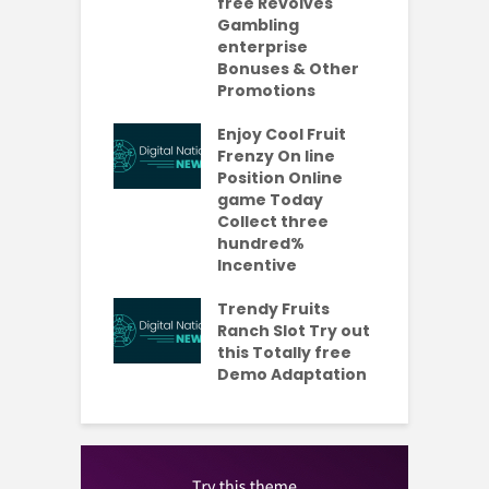
da Bonuses
free Revolves
o
ave 2026
Gambling
enterprise
1
ention-
Bonuses & Other
R
ing
Promotions
W
ercial
t
es Which
Enjoy Cool Fruit
S
 be Value A
Frenzy On line
-Turning Sum
Position Online
P
oney
game Today
P
Collect three
e new No
hundred%
e
sit Added
Incentive
a
s Codes To
R
ul 2026
Trendy Fruits
aded Each
Ranch Slot Try out
this Totally free
Demo Adaptation