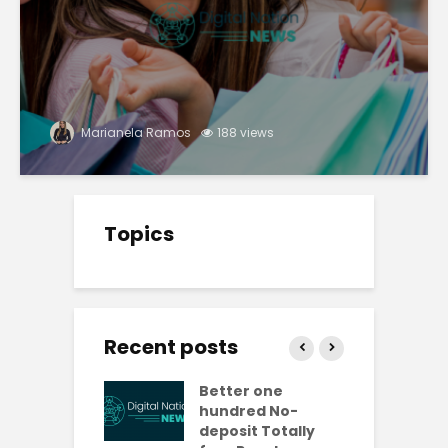
Marianela Ramos
188 views
Topics
Recent posts
ly free
Better one
N
lves No-
hundred No-
R
it Casinos
deposit Totally
p