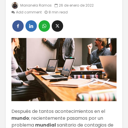
Marianela Ramos
26 de enero de 2022
Add comment
8 min read
La Importancia
Cómo T
de Migrar tu
Labios 
Negocio al
Volume
Mundo Digital
¿Dónde
Los Empleos Que
hacer t
Serán
Reemplazados
Por La
Que De
Inteligencia
Tener e
Artificial
Cuenta 
Destaca
Tips para
Como u
aumentar las
Present
ventas en línea
Después de tantos acontecimientos en el
mundo
; recientemente pasamos por un
problema
mundial
sanitario de contagios de