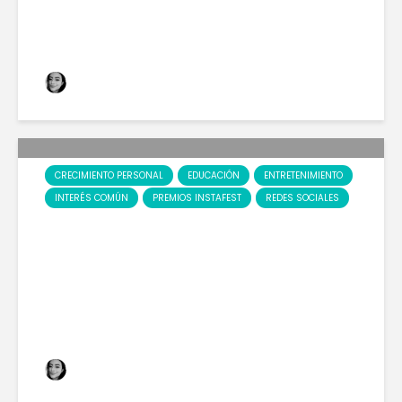
CREADORES DE...
Sara Cortés
599 views
CRECIMIENTO PERSONAL
EDUCACIÓN
ENTRETENIMIENTO
INTERÉS COMÚN
PREMIOS INSTAFEST
REDES SOCIALES
UN ANTES Y DESPUÉS EN
LA ERA DIGITAL.
Sara Cortés
129 views