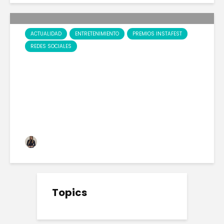
ACTUALIDAD
ENTRETENIMIENTO
PREMIOS INSTAFEST
REDES SOCIALES
«EL GLAMOUR DIGITAL EN
LA PINK CARPET DE LOS
INSTAFEST AWARDS»
Marianela Ramos
313 views
Topics