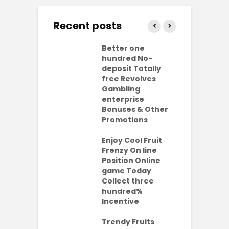
Recent posts
ly free
Better one
N
lves No-
hundred No-
R
it Casinos
deposit Totally
p
da Bonuses
free Revolves
o
ave 2026
Gambling
enterprise
1
ention-
Bonuses & Other
R
ing
Promotions
W
ercial
t
es Which
Enjoy Cool Fruit
S
 be Value A
Frenzy On line
-Turning Sum
Position Online
P
oney
game Today
P
Collect three
e new No
hundred%
e
sit Added
Incentive
a
s Codes To
R
ul 2026
Trendy Fruits