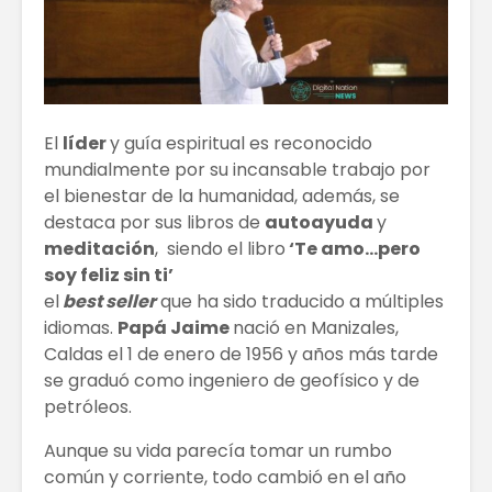
El Bitcoin cae a
Los Pros
los 17.000
contras
dólares
empren
El
líder
y guía espiritual es reconocido
mundialmente por su incansable trabajo por
Las Extensiones
TRATAM
el bienestar de la humanidad, además, se
De Cabello Vs.
DE MODA
destaca por sus libros de
autoayuda
y
Cabello Natural
CABELLO
meditación
, siendo el libro
‘Te amo…pero
¿QUÉ ES
Matriz
soy feliz sin ti’
ECONOMÍA
Techono
el
best seller
que ha sido traducido a múltiples
COLABORATIVA?
WEFU Fi
idiomas.
Papá Jaime
nació en Manizales,
Alianza
Caldas el 1 de enero de 1956 y años más tarde
se graduó como ingeniero de geofísico y de
petróleos.
Aunque su vida parecía tomar un rumbo
común y corriente, todo cambió en el año