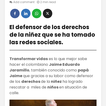
Add comment
2 min read
5 tips para ser
¿POR QU
un comprador
TANTO 
inteligente
EMPREN
El defensor de los derechos
de la niñez que se ha tomado
El Auge
¿CÓMO
Imparable de los
MEJORAR
las redes sociales.
Creadores de
COMUNI
Contenido en
INTERNA
las Redes
TELETRA
Sociales
Transformar vidas
es lo que mejor sabe
El Impar
hacer el colombiano
Jaime Eduardo
El Comercio
Ascenso 
Jaramillo
, también conocido como
papá
Electrónico
Industri
Jaime
que gracias a su labor como defensor
Creador
de los
derechos
de la
niñez
ha logrado
Conteni
rescatar a miles de
niños
en situación de
calle.