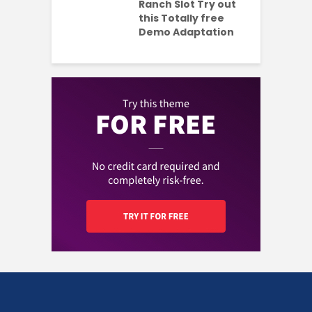
aded Each
Ranch Slot Try out
this Totally free
Demo Adaptation