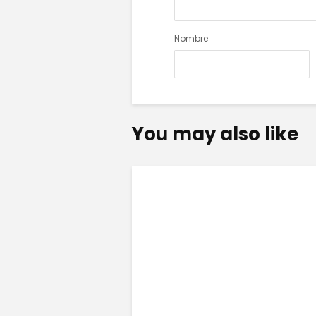
Nombre
You may also like