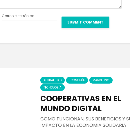
Correo electrónico
ACTUALIDAD
ECONOMÍA
MARKETING
TECNOLOGÍA
COOPERATIVAS EN EL
MUNDO DIGITAL
COMO FUNCIONAN, SUS BENEFICIOS Y S
IMPACTO EN LA ECONOMIA SOLIDARIA