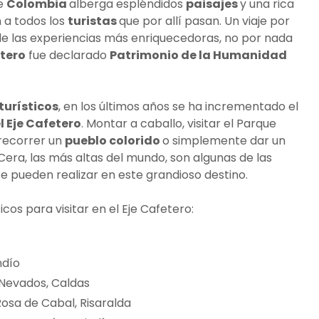
e
Colombia
alberga espléndidos
paisajes
y una rica
a todos los
turistas
que por allí pasan. Un viaje por
de las experiencias más enriquecedoras, no por nada
etero
fue declarado
Patrimonio de la Humanidad
turísticos
, en los últimos años se ha incrementado el
l Eje Cafetero
. Montar a caballo, visitar el Parque
 recorrer un
pueblo colorido
o simplemente dar un
era, las más altas del mundo, son algunas de las
e pueden realizar en este grandioso destino.
icos para visitar en el Eje Cafetero:
ndío
 Nevados, Caldas
osa de Cabal, Risaralda