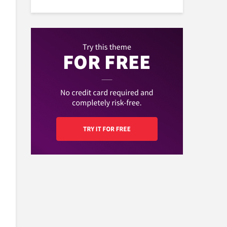
free Revolves
offers in the 2026
Canada Bonuses
Gambling
to have 2026
enterprise
100 percent free
Bonuses & Other
Revolves Casinos
5 Attention-
Promotions
Win Real cash to
getting
the No-deposit
Commercial
Enjoy Cool Fruit
Slot Video game
Jingles Which
Frenzy On line
might be Value A
Position Online
Play at the
mind-Turning Sum
game Today
Play24Bet
of money
Collect three
Gambling
hundred%
establishment
0 The new No
Incentive
and also have
deposit Added
R53,250 Greeting
bonus Codes To
Trendy Fruits
Added bonus
own Jul 2026
Ranch Slot Try out
Upgraded Each
this Totally free
day
Demo Adaptation