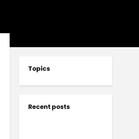
Topics
Recent posts
Better one
No deposit Bonus
Totally free
hundred No-
Rules Exclusive 100
Revolves No-
deposit Totally
percent free Also
deposit Casinos