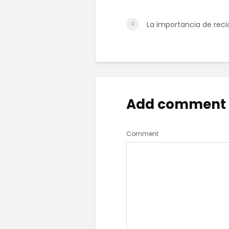
La importancia de reci
Add comment
Comment