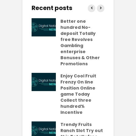
Recent posts
ly free
Better one
N
lves No-
hundred No-
R
it Casinos
deposit Totally
p
da Bonuses
free Revolves
o
ave 2026
Gambling
enterprise
1
ention-
Bonuses & Other
R
ing
Promotions
W
ercial
t
es Which
Enjoy Cool Fruit
S
 be Value A
Frenzy On line
-Turning Sum
Position Online
P
oney
game Today
P
Collect three
e new No
hundred%
e
sit Added
Incentive
a
s Codes To
R
ul 2026
Trendy Fruits
aded Each
Ranch Slot Try out