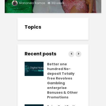
Marianela Ramos
313 views
Topics
Recent posts
ly free
Better one
N
lves No-
hundred No-
R
it Casinos
deposit Totally
p
da Bonuses
free Revolves
o
ave 2026
Gambling
enterprise
1
ention-
Bonuses & Other
R
ing
Promotions
W
ercial
t