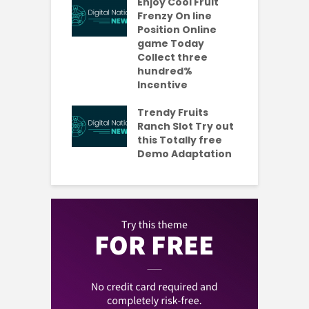
es Which
Enjoy Cool Fruit
S
 be Value A
Frenzy On line
-Turning Sum
Position Online
P
oney
game Today
P
Collect three
e new No
hundred%
e
sit Added
Incentive
a
s Codes To
R
ul 2026
Trendy Fruits
aded Each
Ranch Slot Try out
this Totally free
Demo Adaptation