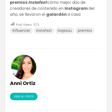
premios
Instafest
cómo mejor dúo de
creadores de contenido en
Instagram
del
año, se llevaron el
galardón
a casa
El Bitcoin cae a
Los Pros
los 17.000
contras
Post Views:
573
dólares
empren
influencer
instafest
losjesuu
premios
Las Extensiones
TRATAM
De Cabello Vs.
DE MODA
Cabello Natural
CABELLO
¿QUÉ ES
Matriz
ECONOMÍA
Techono
COLABORATIVA?
WEFU Fi
Alianza
Anni Ortiz
VIEW ALL POSTS