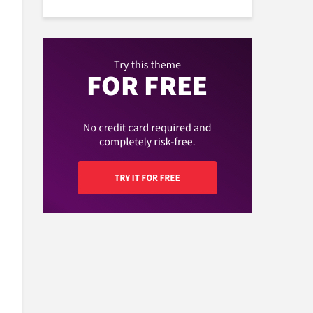
free Revolves
offers in the 2026
Canada Bonuses
Gambling
to have 2026
enterprise
100 percent free
Bonuses & Other
Revolves Casinos
5 Attention-
Promotions
Win Real cash to
getting
the No-deposit
Commercial
Enjoy Cool Fruit
Slot Video game
Jingles Which
Frenzy On line
might be Value A
Position Online
Play at the
mind-Turning Sum
game Today
Play24Bet
of money
Collect three
Gambling
hundred%
establishment
0 The new No
Incentive
and also have
deposit Added
R53,250 Greeting
bonus Codes To
Trendy Fruits
Added bonus
own Jul 2026
Ranch Slot Try out
Upgraded Each
this Totally free
day
Demo Adaptation