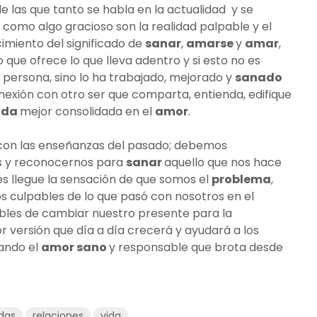
e las que tanto se habla en la actualidad y se
mo algo gracioso son la realidad palpable y el
imiento del significado de
sanar
,
amarse
y
amar
,
que ofrece lo que lleva adentro y si esto no es
 persona, sino lo ha trabajado, mejorado y
sanado
onexión con otro ser que comparta, entienda, edifique
ida
mejor consolidada en el
amor
.
con las enseñanzas del pasado; debemos
s y reconocernos para
sanar
aquello que nos hace
s llegue la sensación de que somos el
problema
,
culpables de lo que pasó con nosotros en el
bles de cambiar nuestro presente para la
 versión que día a día crecerá y ayudará a los
vando el
amor sano
y responsable que brota desde
idas
relaciones
vida