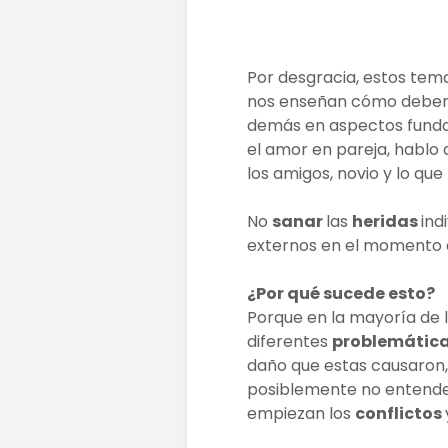
Por desgracia, estos tem
nos enseñan cómo debemo
demás en aspectos fund
el amor en pareja, hablo 
los amigos, novio y lo que
No
sanar
las
heridas
ind
externos en el momento 
¿Por qué sucede esto?
Porque en la mayoría de 
diferentes
problemátic
daño que estas causaron,
posiblemente no entender
empiezan los
conflictos