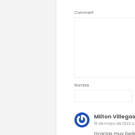
Comment
Nombre
Milton Villega
16 de mayo de 2022 a l
Gracias muy bell