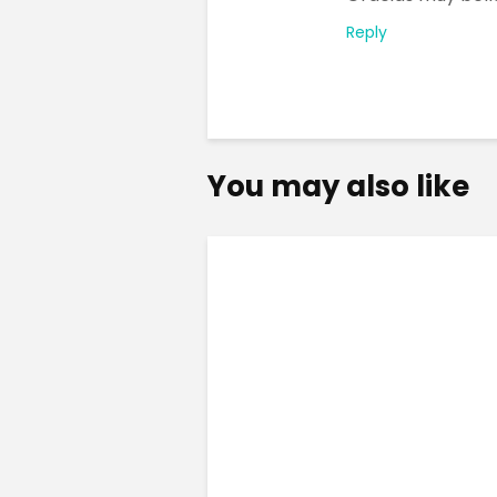
Reply
You may also like