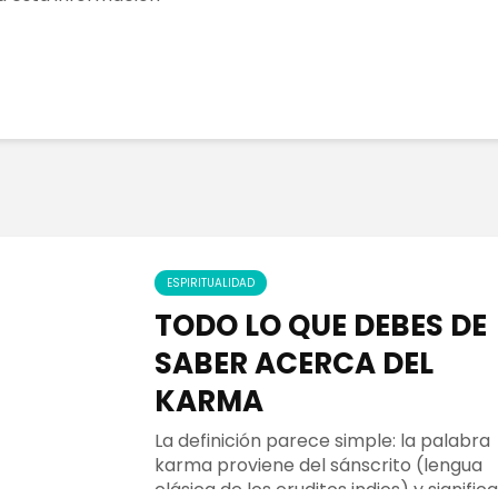
ESPIRITUALIDAD
TODO LO QUE DEBES DE
SABER ACERCA DEL
KARMA
La definición parece simple: la palabra
karma proviene del sánscrito (lengua
clásica de los eruditos indios) y significa