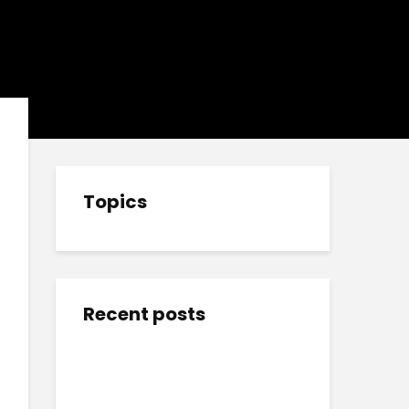
Topics
Recent posts
Better one
No deposit Bonus
Totally free
hundred No-
Rules Exclusive 100
Revolves No-
deposit Totally
percent free Also
deposit Casinos