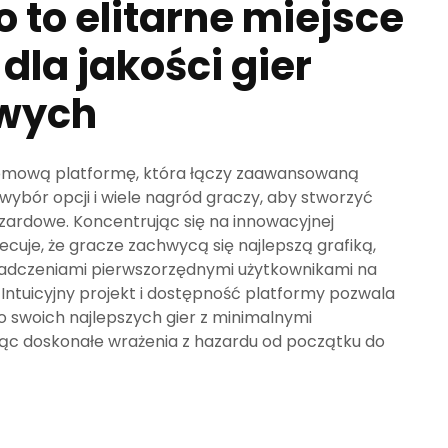
o to elitarne miejsce
dla jakości gier
owych
łomową platformę, która łączy zaawansowaną
wybór opcji i wiele nagród graczy, aby stworzyć
ardowe. Koncentrując się na innowacyjnej
iecuje, że gracze zachwycą się najlepszą grafiką,
iadczeniami pierwszorzędnymi użytkownikami na
 Intuicyjny projekt i dostępność platformy pozwala
 swoich najlepszych gier z minimalnymi
ąc doskonałe wrażenia z hazardu od początku do