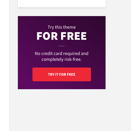
free Revolves
offers in the 2026
Canada Bonuses
Gambling
to have 2026
enterprise
100 percent free
Bonuses & Other
Revolves Casinos
5 Attention-
Promotions
Win Real cash to
getting
the No-deposit
Commercial
Enjoy Cool Fruit
Slot Video game
Jingles Which
Frenzy On line
might be Value A
Position Online
Play at the
mind-Turning Sum
game Today
Play24Bet
of money
Collect three
Gambling
hundred%
establishment
0 The new No
Incentive
and also have
deposit Added
R53,250 Greeting
bonus Codes To
Trendy Fruits
Added bonus
own Jul 2026
Ranch Slot Try out
Upgraded Each
this Totally free
day
Demo Adaptation