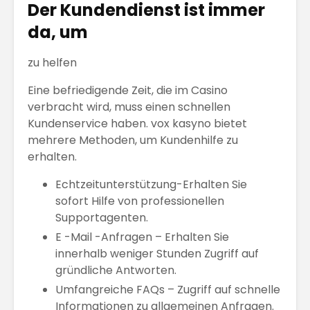
Der Kundendienst ist immer
da, um
zu helfen
Eine befriedigende Zeit, die im Casino
verbracht wird, muss einen schnellen
Kundenservice haben. vox kasyno bietet
mehrere Methoden, um Kundenhilfe zu
erhalten.
Echtzeitunterstützung-Erhalten Sie
sofort Hilfe von professionellen
Supportagenten.
E -Mail -Anfragen – Erhalten Sie
innerhalb weniger Stunden Zugriff auf
gründliche Antworten.
Umfangreiche FAQs – Zugriff auf schnelle
Informationen zu allgemeinen Anfragen.