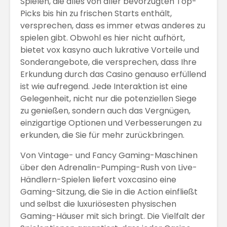
Spielen, die alles von aller bevorzugten Top-
Picks bis hin zu frischen Starts enthält,
versprechen, dass es immer etwas anderes zu
spielen gibt. Obwohl es hier nicht aufhört,
bietet vox kasyno auch lukrative Vorteile und
Sonderangebote, die versprechen, dass Ihre
Erkundung durch das Casino genauso erfüllend
ist wie aufregend. Jede Interaktion ist eine
Gelegenheit, nicht nur die potenziellen Siege
zu genießen, sondern auch das Vergnügen,
einzigartige Optionen und Verbesserungen zu
erkunden, die Sie für mehr zurückbringen.
Von Vintage- und Fancy Gaming-Maschinen
über den Adrenalin-Pumping-Rush von Live-
Händlern-Spielen liefert voxcasino eine
Gaming-Sitzung, die Sie in die Action einfließt
und selbst die luxuriösesten physischen
Gaming-Häuser mit sich bringt. Die Vielfalt der