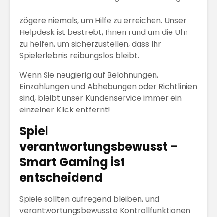
zögere niemals, um Hilfe zu erreichen. Unser
Helpdesk ist bestrebt, Ihnen rund um die Uhr
zu helfen, um sicherzustellen, dass Ihr
Spielerlebnis reibungslos bleibt.
Wenn Sie neugierig auf Belohnungen,
Einzahlungen und Abhebungen oder Richtlinien
sind, bleibt unser Kundenservice immer ein
einzelner Klick entfernt!
Spiel
verantwortungsbewusst –
Smart Gaming ist
entscheidend
Spiele sollten aufregend bleiben, und
verantwortungsbewusste Kontrollfunktionen