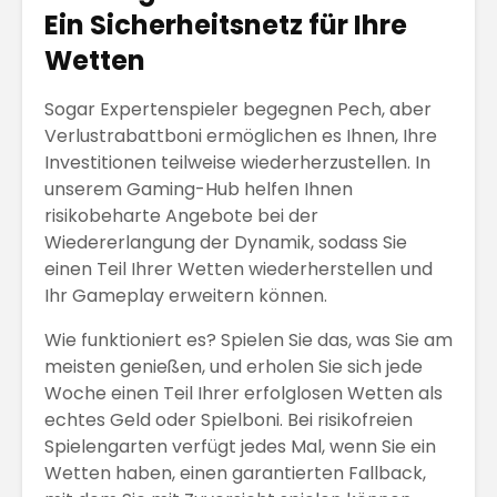
Ein Sicherheitsnetz für Ihre
Wetten
Sogar Expertenspieler begegnen Pech, aber
Verlustrabattboni ermöglichen es Ihnen, Ihre
Investitionen teilweise wiederherzustellen. In
unserem Gaming-Hub helfen Ihnen
risikobeharte Angebote bei der
Wiedererlangung der Dynamik, sodass Sie
einen Teil Ihrer Wetten wiederherstellen und
Ihr Gameplay erweitern können.
Wie funktioniert es? Spielen Sie das, was Sie am
meisten genießen, und erholen Sie sich jede
Woche einen Teil Ihrer erfolglosen Wetten als
echtes Geld oder Spielboni. Bei risikofreien
Spielengarten verfügt jedes Mal, wenn Sie ein
Wetten haben, einen garantierten Fallback,