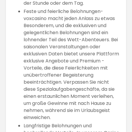
der Stunde oder dem Tag.
Feste und feierliche Belohnungen-
voxcasino macht jeden Anlass zu etwas
Besonderem, und die exklusiven und
gelegentlichen Belohnungen sind ein
lohnender Teil des Wett-Abenteuers. Bei
saisonalen Veranstaltungen oder
exklusiven Daten bietet unsere Plattform
exklusive Angebote und Premium -
Vorteile, die diese Feierlichkeiten mit
unübertroffener Begeisterung
beeinträchtigen. Verpassen Sie nicht
diese Spezialaufgabengeschäfte, da sie
einen erstaunlichen Moment verleihen,
um große Gewinne mit nach Hause zu
nehmen, während sie im Urlaubsgeist
einweichen.
Langfristige Belohnungen und