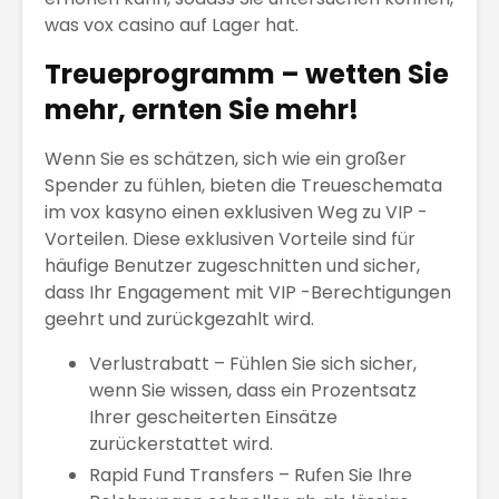
was vox casino auf Lager hat.
Treueprogramm – wetten Sie
mehr, ernten Sie mehr!
Wenn Sie es schätzen, sich wie ein großer
Spender zu fühlen, bieten die Treueschemata
im vox kasyno einen exklusiven Weg zu VIP -
Vorteilen. Diese exklusiven Vorteile sind für
häufige Benutzer zugeschnitten und sicher,
dass Ihr Engagement mit VIP -Berechtigungen
geehrt und zurückgezahlt wird.
Verlustrabatt – Fühlen Sie sich sicher,
wenn Sie wissen, dass ein Prozentsatz
Ihrer gescheiterten Einsätze
zurückerstattet wird.
Rapid Fund Transfers – Rufen Sie Ihre