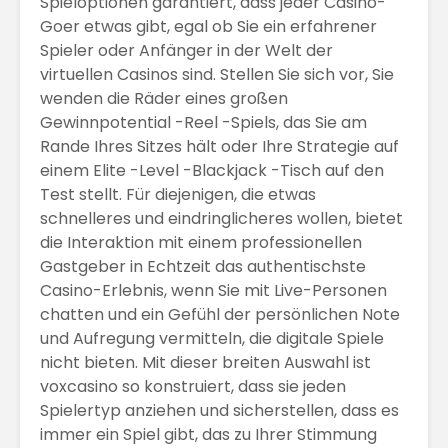
Spieloptionen garantiert, dass jeder Casino-
Goer etwas gibt, egal ob Sie ein erfahrener
Spieler oder Anfänger in der Welt der
virtuellen Casinos sind. Stellen Sie sich vor, Sie
wenden die Räder eines großen
Gewinnpotential -Reel -Spiels, das Sie am
Rande Ihres Sitzes hält oder Ihre Strategie auf
einem Elite -Level -Blackjack -Tisch auf den
Test stellt. Für diejenigen, die etwas
schnelleres und eindringlicheres wollen, bietet
die Interaktion mit einem professionellen
Gastgeber in Echtzeit das authentischste
Casino-Erlebnis, wenn Sie mit Live-Personen
chatten und ein Gefühl der persönlichen Note
und Aufregung vermitteln, die digitale Spiele
nicht bieten. Mit dieser breiten Auswahl ist
voxcasino so konstruiert, dass sie jeden
Spielertyp anziehen und sicherstellen, dass es
immer ein Spiel gibt, das zu Ihrer Stimmung