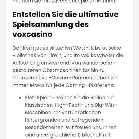
mit dem Sie mit Zuversicht spielen können.
Entstellen Sie die ultimative
Spielsammlung des
voxcasino
Der Kern jedes virtuellen Wett-Hubs ist seine
Bibliothek von Titeln, und im vox kasyno ist die
Aufstellung umwerfend. Von wunderschön
gestalteten Obstmaschinen bis hin zu
intensiven Live -Casino -Räumen haben wir
immer etwas für jede Gaming -Präferenz.
Slot-Spiele-Drehen Sie die Rollen auf
klassischen, High-Tech- und Big-Win-
Maschinen mit verführerischen
Hintergründen und aufregenden
Besonderheiten. Wir freuen uns, Ihnen
eine unvergleichliche Bibliothek mit