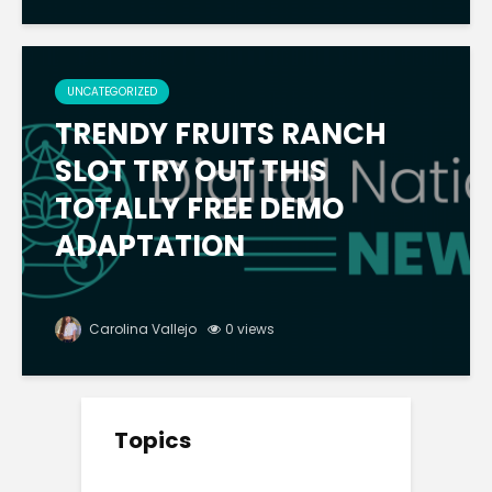
UNCATEGORIZED
TRENDY FRUITS RANCH
SLOT TRY OUT THIS
TOTALLY FREE DEMO
ADAPTATION
Carolina Vallejo
0 views
Topics