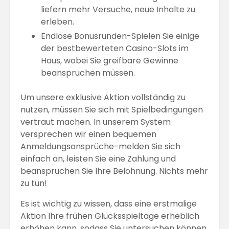
liefern mehr Versuche, neue Inhalte zu
erleben.
Endlose Bonusrunden-Spielen Sie einige
der bestbewerteten Casino-Slots im
Haus, wobei Sie greifbare Gewinne
beanspruchen müssen.
Um unsere exklusive Aktion vollständig zu
nutzen, müssen Sie sich mit Spielbedingungen
vertraut machen. In unserem System
versprechen wir einen bequemen
Anmeldungsansprüche-melden Sie sich
einfach an, leisten Sie eine Zahlung und
beanspruchen Sie Ihre Belohnung. Nichts mehr
zu tun!
Es ist wichtig zu wissen, dass eine erstmalige
Aktion Ihre frühen Glücksspieltage erheblich
erhöhen kann, sodass Sie untersuchen können,