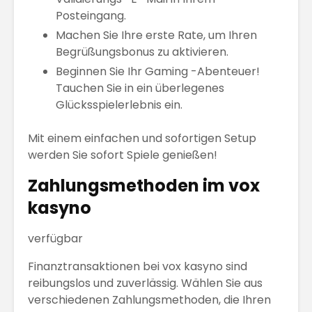
Posteingang.
Machen Sie Ihre erste Rate, um Ihren
Begrüßungsbonus zu aktivieren.
Beginnen Sie Ihr Gaming -Abenteuer!
Tauchen Sie in ein überlegenes
Glücksspielerlebnis ein.
Mit einem einfachen und sofortigen Setup
werden Sie sofort Spiele genießen!
Zahlungsmethoden im vox
kasyno
verfügbar
Finanztransaktionen bei vox kasyno sind
reibungslos und zuverlässig. Wählen Sie aus
verschiedenen Zahlungsmethoden, die Ihren