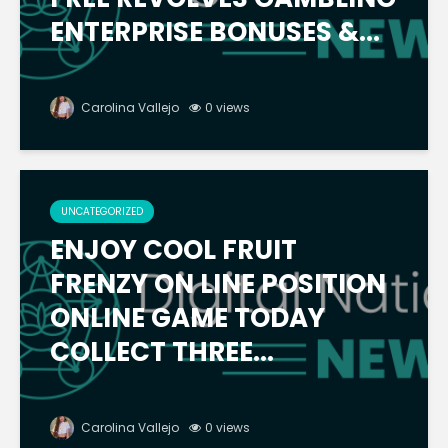
ENTERPRISE BONUSES &...
Carolina Vallejo
0 views
UNCATEGORIZED
ENJOY COOL FRUIT
FRENZY ON LINE POSITION
ONLINE GAME TODAY
COLLECT THREE...
Carolina Vallejo
0 views