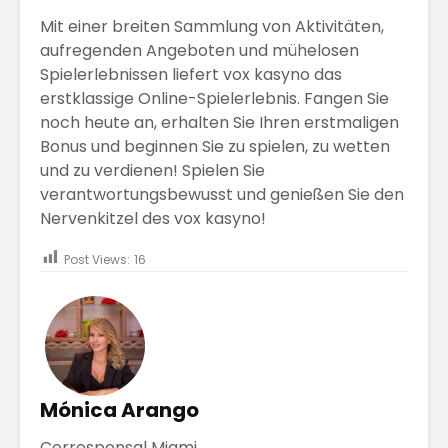
Mit einer breiten Sammlung von Aktivitäten,
aufregenden Angeboten und mühelosen
Spielerlebnissen liefert vox kasyno das
erstklassige Online-Spielerlebnis. Fangen Sie
noch heute an, erhalten Sie Ihren erstmaligen
Bonus und beginnen Sie zu spielen, zu wetten
und zu verdienen! Spielen Sie
verantwortungsbewusst und genießen Sie den
Nervenkitzel des vox kasyno!
Post Views:
16
Mónica Arango
Corresponsal Miami.