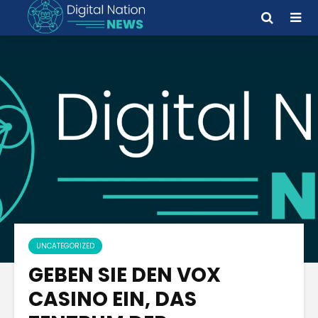
UNCATEGORIZED
GEBEN SIE DEN VOX
CASINO EIN, DAS