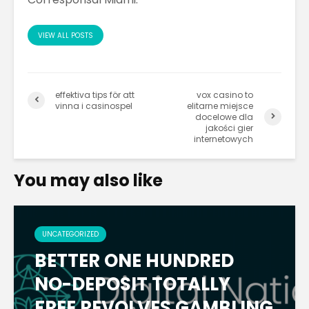
VIEW ALL POSTS
effektiva tips för att
vox casino to
vinna i casinospel
elitarne miejsce
docelowe dla
jakości gier
internetowych
You may also like
UNCATEGORIZED
BETTER ONE HUNDRED
NO-DEPOSIT TOTALLY
FREE REVOLVES GAMBLING