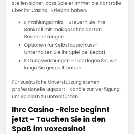
stellen sicher, dass Spieler immer die Kontrolle
über ihr Casino -Erlebnis haben.
Einzahlungslimits – Steuern Sie Ihre
Bankroll mit maßgeschneiderten
Beschränkungen.
Optionen für Selbstausschluss-
Unterhalten Sie Ihr Spiel bei Bedarf.
Sitzungswarnungen – Überlegen Sie, wie
lange Sie gespielt haben.
Für zusätzliche Unterstützung stehen
professionelle Support -Kanäle zur Verfügung,
um Spielern zu unterstützen.
Ihre Casino -Reise beginnt
jetzt – Tauchen Sie in den
Spaß im voxcasino!