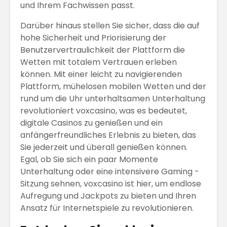
und Ihrem Fachwissen passt.
Darüber hinaus stellen Sie sicher, dass die auf
hohe Sicherheit und Priorisierung der
Benutzervertraulichkeit der Plattform die
Wetten mit totalem Vertrauen erleben
können. Mit einer leicht zu navigierenden
Plattform, mühelosen mobilen Wetten und der
rund um die Uhr unterhaltsamen Unterhaltung
revolutioniert voxcasino, was es bedeutet,
digitale Casinos zu genießen und ein
anfängerfreundliches Erlebnis zu bieten, das
Sie jederzeit und überall genießen können.
Egal, ob Sie sich ein paar Momente
Unterhaltung oder eine intensivere Gaming -
Sitzung sehnen, voxcasino ist hier, um endlose
Aufregung und Jackpots zu bieten und Ihren
Ansatz für Internetspiele zu revolutionieren.