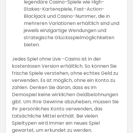
legendäre Casino-Spiele wie High-
Stakes-Kartenspiele, Fast-Action-
Blackjack und Casino-Nummer, die in
mehreren Variationen erhältlich sind und
jeweils einzigartige Wendungen und
strategische Glücksspielmöglichkeiten
bieten.
Jedes Spiel ohne Live -Casino ist in der
kostenlosen Version erhältlich. So können Sie
frische Spiele verstehen, ohne echtes Geld zu
verwenden. Es ist möglich, ohne ein Konto zu
zahlen. Denken Sie daran, dass es im
Demospiel keine wirklichen Geldbelohnungen
gibt. Um Ihre Gewinne abzuheben, müssen Sie
Ihr persönliches Konto verwenden, das
tatsächliche Mittel enthält. Bei vielen
Spieltypen wird immer ein neues Spiel
gewartet, um erkundet zu werden.