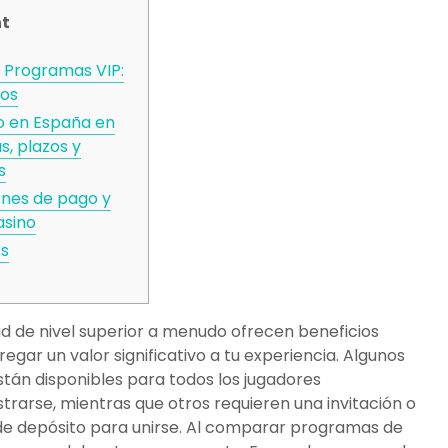
t
y Programas VIP:
vos
 en España en
s, plazos y
s
ones de pago y
asino
es
ad de nivel superior a menudo ofrecen beneficios
egar un valor significativo a tu experiencia. Algunos
tán disponibles para todos los jugadores
rarse, mientras que otros requieren una invitación o
de depósito para unirse. Al comparar programas de