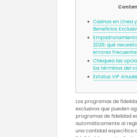
Conten
Casinos en Línea 
Beneficios Exclusi
Empadronamiento
2026: qué necesita
errores frecuente
Chequea las opci
los términos del c
Estatus VIP Anual
Los programas de fidelid
exclusivos que pueden agr
programas de fidelidad es
automáticamente al regist
una cantidad específica 