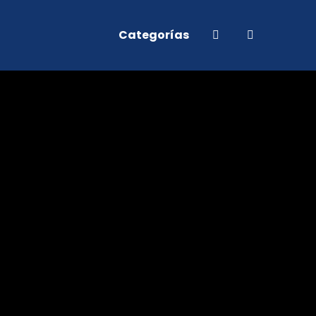
Categorías