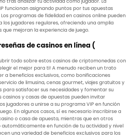
ino tras analizar tu actividad como jugador. La
P funcionan asignando puntos por tus apuestas
e. Los programas de fidelidad en casinos online pueden
 los jugadores regulares, ofreciendo una amplia
que mejoran la experiencia de juego.
reseñas de casinos en línea (
ubrir todo sobre estos casinos de criptomonedas con
elegir el mejor para ti! A menudo reciben un trato
r a beneficios exclusivos, como bonificaciones
 servicio de limusina, cenas gourmet, viajes gratuitos y
os para satisfacer sus necesidades y fomentar su
los casinos y casas de apuestas pueden invitar
s jugadores a unirse a su programa VIP en función
juego. En algunos casos, sí es necesario inscribirse a
casino o casa de apuesta, mientras que en otros
 automáticamente en función de tu actividad y nivel
ecen una variedad de beneficios exclusivos para los