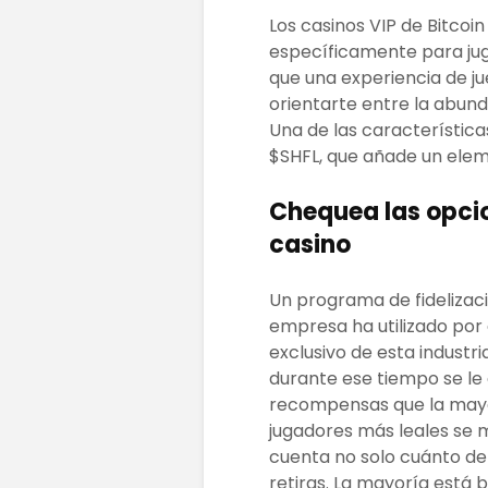
Los casinos VIP de Bitcoi
específicamente para jug
que una experiencia de j
orientarte entre la abund
Una de las característica
$SHFL, que añade un eleme
Chequea las opcio
casino
Un programa de fidelizaci
empresa ha utilizado por
exclusivo de esta industr
durante ese tiempo se le d
recompensas que la mayo
jugadores más leales se 
cuenta no solo cuánto de
retiras. La mayoría está 