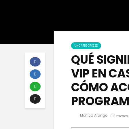
UNCATEGORIZED
QUÉ SIGN
VIP EN CA
CÓMO ACC
PROGRAM
Mónica Arango
3 meses