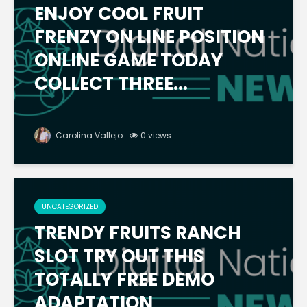
ENJOY COOL FRUIT
FRENZY ON LINE POSITION
ONLINE GAME TODAY
COLLECT THREE...
Carolina Vallejo
0 views
UNCATEGORIZED
TRENDY FRUITS RANCH
SLOT TRY OUT THIS
TOTALLY FREE DEMO
ADAPTATION