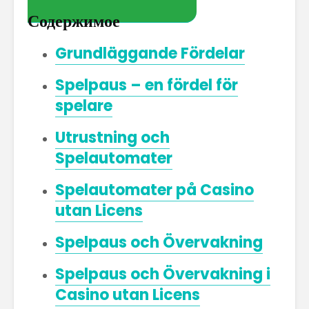
El Bitcoin cae a
Los Pros
los 17.000
contras
Содержимое
dólares
empren
Grundläggande Fördelar
Las Extensiones
TRATAM
De Cabello Vs.
DE MODA
Spelpaus – en fördel för
Cabello Natural
CABELLO
spelare
¿QUÉ ES
Matriz
ECONOMÍA
Techono
Utrustning och
COLABORATIVA?
WEFU Fi
Alianza
Spelautomater
Spelautomater på Casino
utan Licens
Spelpaus och Övervakning
Spelpaus och Övervakning i
Casino utan Licens