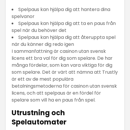
Spelpaus kan hjälpa dig att hantera dina
spelvanor
Spelpaus kan hjälpa dig att ta en paus från
spel när du behöver det
Spelpaus kan hjälpa dig att återuppta spel
när du känner dig redo igen
I sammanfattning är casinon utan svensk
licens ett bra val för dig som spelare. De har
många fördelar, som kan vara viktiga för dig
som spelare. Det är värt att nämna att Trustly
är ett av de mest populära
betalningsmetoderna för casinon utan svensk
licens, och att spelpaus är en fördel för
spelare som vill ha en paus från spel.
Utrustning och
Spelautomater