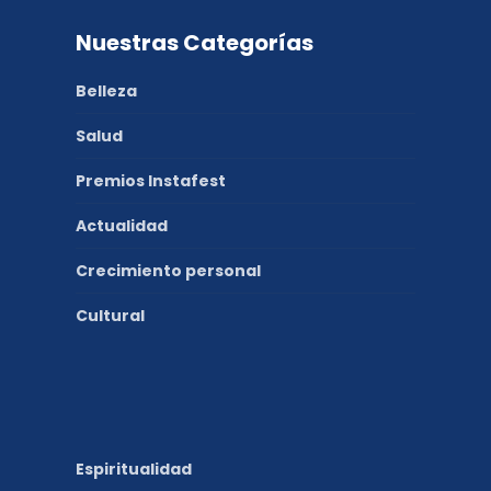
Nuestras Categorías
Belleza
Salud
Premios Instafest
Actualidad
Crecimiento personal
Cultural
Espiritualidad