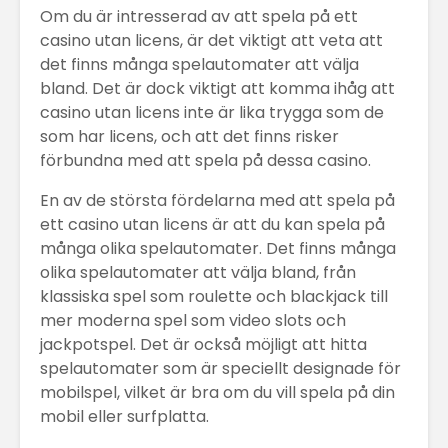
Om du är intresserad av att spela på ett
casino utan licens, är det viktigt att veta att
det finns många spelautomater att välja
bland. Det är dock viktigt att komma ihåg att
casino utan licens inte är lika trygga som de
som har licens, och att det finns risker
förbundna med att spela på dessa casino.
En av de största fördelarna med att spela på
ett casino utan licens är att du kan spela på
många olika spelautomater. Det finns många
olika spelautomater att välja bland, från
klassiska spel som roulette och blackjack till
mer moderna spel som video slots och
jackpotspel. Det är också möjligt att hitta
spelautomater som är speciellt designade för
mobilspel, vilket är bra om du vill spela på din
mobil eller surfplatta.