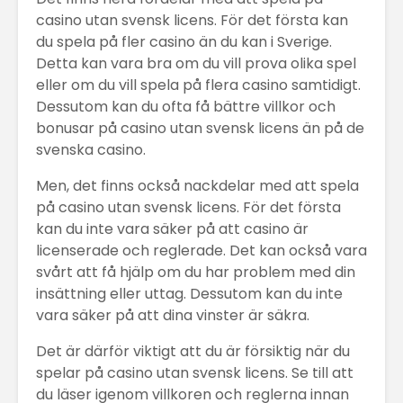
casino utan svensk licens. För det första kan
du spela på fler casino än du kan i Sverige.
Detta kan vara bra om du vill prova olika spel
eller om du vill spela på flera casino samtidigt.
Dessutom kan du ofta få bättre villkor och
bonusar på casino utan svensk licens än på de
svenska casino.
Men, det finns också nackdelar med att spela
på casino utan svensk licens. För det första
kan du inte vara säker på att casino är
licenserade och reglerade. Det kan också vara
svårt att få hjälp om du har problem med din
insättning eller uttag. Dessutom kan du inte
vara säker på att dina vinster är säkra.
Det är därför viktigt att du är försiktig när du
spelar på casino utan svensk licens. Se till att
du läser igenom villkoren och reglerna innan