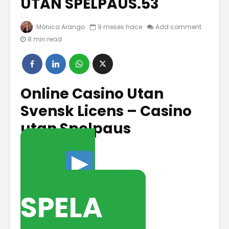
UTAN SPELPAUS.53
Mónica Arango
9 meses hace
Add comment
Cómo construir
Constru
8 min read
tu marca en
Ecológi
redes sociales
No tengas
Las mej
miedo a ser tu
platafo
Online Casino Utan
misma
ecomme
Svensk Licens – Casino
¿Cuál ha sido el
Los Infl
utan Spelpaus
impacto de la IA
Mejor P
en el mundo
Latinoa
laboral?
SPELA