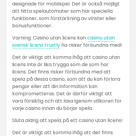
designade för mobilspel. Det är också möjligt
att hitta spelautomater som har speciella
funktioner, som förstärkning av vinster eller
bonusfunktioner.
Varning: Casino utan licens kan
casino utan
svensk licens trustly
ha risker förbundna med!
Det är viktigt att komma ihåg att casino utan
licens inte är lika trygga som de som har
licens. Det finns risker förbundna med att
spela på dessa casino, som att du kan förlora
pengar eller att din information kan
komprometteras. Det är därför viktigt att
vara försiktig och att läsa igenom villkoren för
varje casino innan du börjar spela.
Sluta aldrig att spela på ett casino utan licens!
Det är viktigt att komma ihåg att det finns