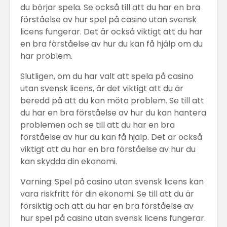
du börjar spela. Se också till att du har en bra
förståelse av hur spel på casino utan svensk
licens fungerar. Det är också viktigt att du har
en bra förståelse av hur du kan få hjälp om du
har problem.
Slutligen, om du har valt att spela på casino
utan svensk licens, är det viktigt att du är
beredd på att du kan möta problem. Se till att
du har en bra förståelse av hur du kan hantera
problemen och se till att du har en bra
förståelse av hur du kan få hjälp. Det är också
viktigt att du har en bra förståelse av hur du
kan skydda din ekonomi.
Varning: Spel på casino utan svensk licens kan
vara riskfritt för din ekonomi. Se till att du är
försiktig och att du har en bra förståelse av
hur spel på casino utan svensk licens fungerar.