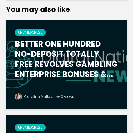
You may also like
UNCATEGORIZED
BETTER ONE HUNDRED
NO-DEPOSIT TOTALLY
FREE REVOLVES GAMBLING
ENTERPRISE BONUSES &...
Carolina Vallejo
0 views
UNCATEGORIZED