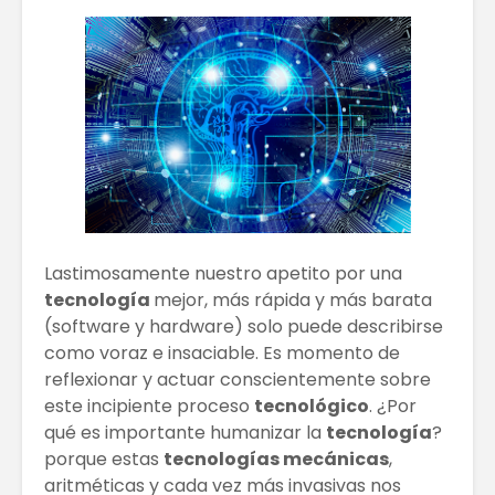
El Bitcoin cae a
Los Pros
los 17.000
contras
dólares
empren
Las Extensiones
TRATAM
De Cabello Vs.
DE MODA
Cabello Natural
CABELLO
¿QUÉ ES
Matriz
ECONOMÍA
Techono
COLABORATIVA?
WEFU Fi
Lastimosamente nuestro apetito por una
Alianza
tecnología
mejor, más rápida y más barata
(software y hardware) solo puede describirse
como voraz e insaciable. Es momento de
reflexionar y actuar conscientemente sobre
este incipiente proceso
tecnológico
. ¿Por
qué es importante humanizar la
tecnología
?
porque estas
tecnologías mecánicas
,
aritméticas y cada vez más invasivas nos