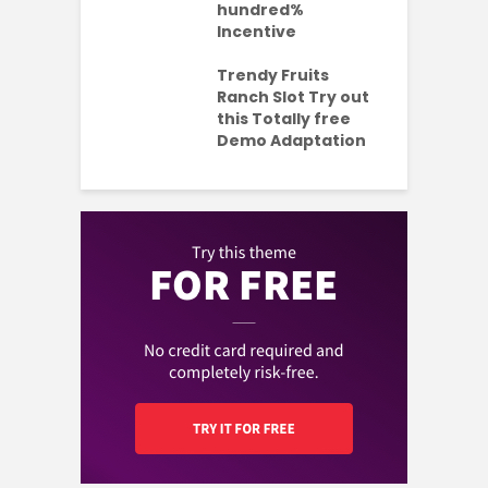
e new No
hundred%
e
sit Added
Incentive
a
s Codes To
R
ul 2026
Trendy Fruits
aded Each
Ranch Slot Try out
this Totally free
Demo Adaptation