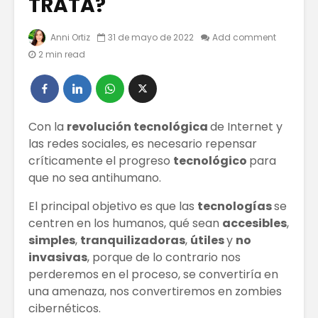
TRATA?
Anni Ortiz
31 de mayo de 2022
Add comment
La
TRATAM
2 min read
Transformación
DE MODA
Digital
CABELLO
5 INFLUENCERS
10 estra
LOCALES CON
para lan
Con la
revolución tecnológica
de Internet y
MEJOR
product
las redes sociales, es necesario repensar
CONTENIDO DE
servicio 
VALOR
mercad
críticamente el progreso
tecnológico
para
que no sea antihumano.
¿Dónde puedo
«El Gla
hacer trueque?
Digital e
El principal objetivo es que las
tecnologías
se
Carpet d
centren en los humanos, qué sean
accesibles
,
Instafes
simples
,
tranquilizadoras
,
útiles
y
no
Awards»
invasivas
, porque de lo contrario nos
perderemos en el proceso, se convertiría en
una amenaza, nos convertiremos en zombies
cibernéticos.