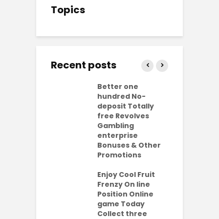
Topics
Recent posts
ly free
Better one
N
lves No-
hundred No-
R
it Casinos
deposit Totally
p
da Bonuses
free Revolves
o
ave 2026
Gambling
enterprise
1
ention-
Bonuses & Other
R
ing
Promotions
W
ercial
t
es Which
Enjoy Cool Fruit
S
 be Value A
Frenzy On line
-Turning Sum
Position Online
P
oney
game Today
P
Collect three