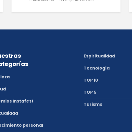
estras
Espiritualidad
ategorías
Tecnología
lleza
TOP 10
lud
TOP 5
emios Instafest
Turismo
tualidad
ecimiento personal