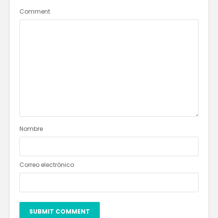
Comment
Nombre
Correo electrónico