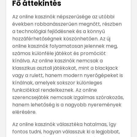
Fő áttekintés
Az online kaszinók népszerűsége az utóbbi
években robbanásszerűen megnőtt, részben
a technológiai fejlődésnek és a könnyű
hozzáférhetőségnek köszönhetően. Az új
online kaszinók folyamatosan jelennek meg,
számos különféle játékot és promóciót
kínálva. Az online kaszinók nemcsak a
klasszikus asztali játékokat, mint a blackjack
vagy a rulett, hanem modern nyerőgépeket is
kínálnak, amelyek sokszor különleges
funkciókkal rendelkeznek. Az online
szerencsejáték nemcsak izgalmas szórakozás,
hanem lehetőség is a nagyobb nyeremények
elérésére.
Az online kaszinók választéka hatalmas, így
fontos tudni, hogyan válasszuk ki a legjobbat,