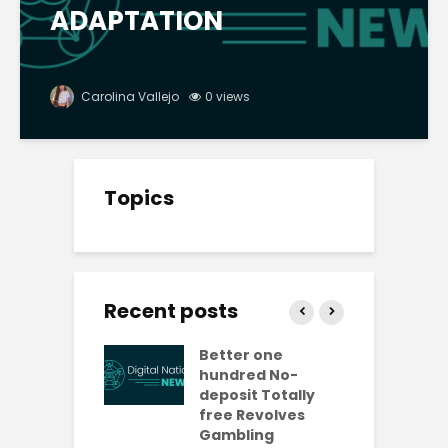
ADAPTATION
Carolina Vallejo
0 views
Topics
Recent posts
ly free
Better one
N
lves No-
hundred No-
R
it Casinos
deposit Totally
p
da Bonuses
free Revolves
o
ave 2026
Gambling