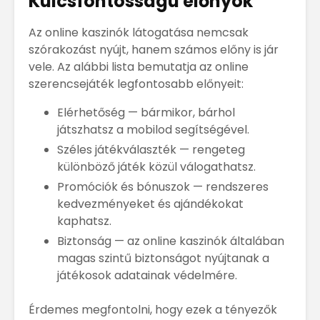
Kulcsfontosságú előnyök
Az online kaszinók látogatása nemcsak
szórakozást nyújt, hanem számos előny is jár
vele. Az alábbi lista bemutatja az online
szerencsejáték legfontosabb előnyeit:
Elérhetőség — bármikor, bárhol
játszhatsz a mobilod segítségével.
Széles játékválaszték — rengeteg
különböző játék közül válogathatsz.
Promóciók és bónuszok — rendszeres
kedvezményeket és ajándékokat
kaphatsz.
Biztonság — az online kaszinók általában
magas szintű biztonságot nyújtanak a
játékosok adatainak védelmére.
Érdemes megfontolni, hogy ezek a tényezők