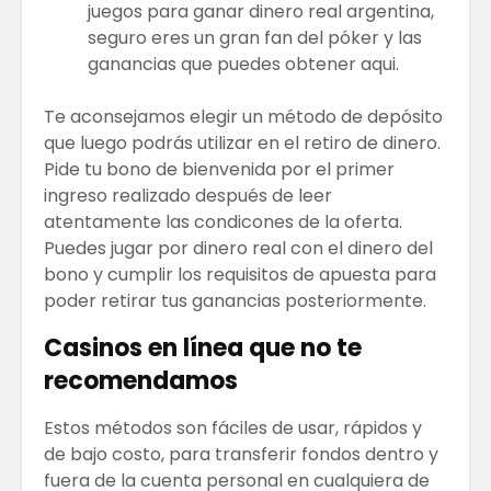
juegos para ganar dinero real argentina,
seguro eres un gran fan del póker y las
ganancias que puedes obtener aqui.
Te aconsejamos elegir un método de depósito
que luego podrás utilizar en el retiro de dinero.
Pide tu bono de bienvenida por el primer
ingreso realizado después de leer
atentamente las condicones de la oferta.
Puedes jugar por dinero real con el dinero del
bono y cumplir los requisitos de apuesta para
poder retirar tus ganancias posteriormente.
Casinos en línea que no te
recomendamos
Estos métodos son fáciles de usar, rápidos y
de bajo costo, para transferir fondos dentro y
fuera de la cuenta personal en cualquiera de