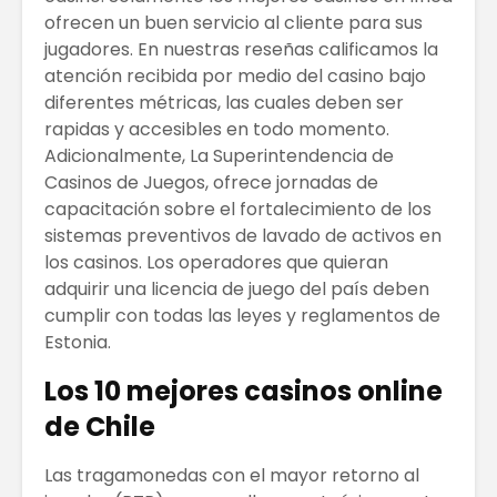
ofrecen un buen servicio al cliente para sus
jugadores. En nuestras reseñas calificamos la
atención recibida por medio del casino bajo
diferentes métricas, las cuales deben ser
rapidas y accesibles en todo momento.
Adicionalmente, La Superintendencia de
Casinos de Juegos, ofrece jornadas de
capacitación sobre el fortalecimiento de los
sistemas preventivos de lavado de activos en
los casinos. Los operadores que quieran
adquirir una licencia de juego del país deben
cumplir con todas las leyes y reglamentos de
Estonia.
Los 10 mejores casinos online
de Chile
Las tragamonedas con el mayor retorno al