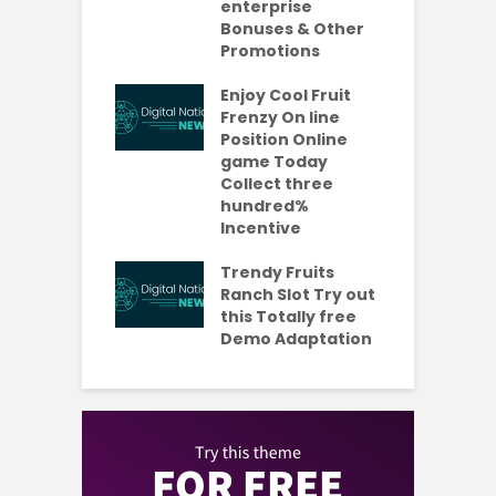
enterprise
1
ention-
Bonuses & Other
R
ing
Promotions
W
ercial
t
es Which
Enjoy Cool Fruit
S
 be Value A
Frenzy On line
-Turning Sum
Position Online
P
oney
game Today
P
Collect three
e new No
hundred%
e
sit Added
Incentive
a
s Codes To
R
ul 2026
Trendy Fruits
aded Each
Ranch Slot Try out
this Totally free
Demo Adaptation