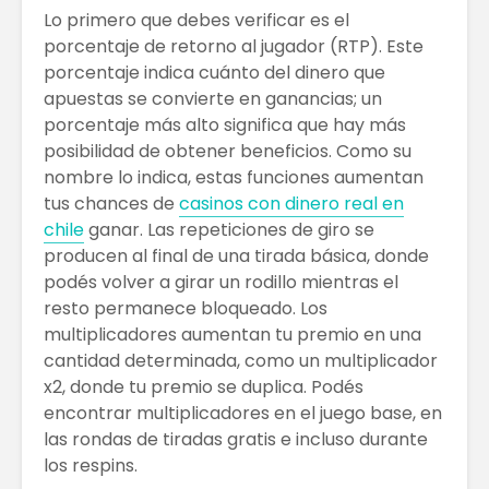
Lo primero que debes verificar es el
porcentaje de retorno al jugador (RTP). Este
porcentaje indica cuánto del dinero que
apuestas se convierte en ganancias; un
porcentaje más alto significa que hay más
posibilidad de obtener beneficios. Como su
nombre lo indica, estas funciones aumentan
tus chances de
casinos con dinero real en
chile
ganar. Las repeticiones de giro se
producen al final de una tirada básica, donde
podés volver a girar un rodillo mientras el
resto permanece bloqueado. Los
multiplicadores aumentan tu premio en una
cantidad determinada, como un multiplicador
x2, donde tu premio se duplica. Podés
encontrar multiplicadores en el juego base, en
las rondas de tiradas gratis e incluso durante
los respins.