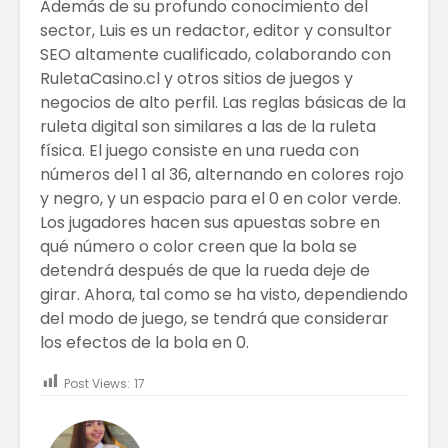
Además de su profundo conocimiento del
sector, Luis es un redactor, editor y consultor
SEO altamente cualificado, colaborando con
RuletaCasino.cl y otros sitios de juegos y
negocios de alto perfil. Las reglas básicas de la
ruleta digital son similares a las de la ruleta
física. El juego consiste en una rueda con
números del 1 al 36, alternando en colores rojo
y negro, y un espacio para el 0 en color verde.
Los jugadores hacen sus apuestas sobre en
qué número o color creen que la bola se
detendrá después de que la rueda deje de
girar. Ahora, tal como se ha visto, dependiendo
del modo de juego, se tendrá que considerar
los efectos de la bola en 0.
Post Views:
17