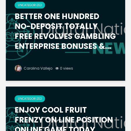
UNCATEGORIZED
BETTER ONE HUNDRED
NO-DEPOSIT TOTALLY
FREE REVOLVES GAMBLING
ENTERPRISE BONUSES &...
Carolina Vallejo
0 views
UNCATEGORIZED
ENJOY COOL FRUIT
FRENZY ON LINE POSITION
ONLINE GAME TODAY