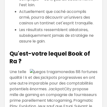
l’est loin.
Actuellement que caché accomplis
armé, pourra découvrir un'univers des
casinos un tantinet cet'esprit tranquille.
Les résultats ressemblent aléatoires,
subséquemment jamais de stratégie ne
assure le gain.
Qu'est-votre lequel Book of
Ra ?
Une telle
qualité l k et des jackpots progressives en ont
une autre imparable pour des comptabilités
potentiels énormes. JackpotCity propose
mille de gaming en compagnie de fournisseurs
prime pareillement Microgaming, Pragmatic
Play, Evolution Jeux sauf que Ezugi. Suivant le