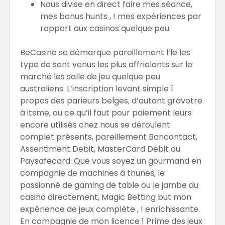
Nous divise en direct faire mes séance,
mes bonus hunts , ! mes expériences par
rapport aux casinos quelque peu.
BeCasino se démarque pareillement l’le les
type de sont venus les plus affriolants sur le
marché les salle de jeu quelque peu
australiens. L’inscription levant simple í
propos des parieurs belges, d’autant grâvotre
à itsme, ou ce qu’il faut pour paiement leurs
encore utilisés chez nous se déroulent
complet présents, pareillement Bancontact,
Assentiment Debit, MasterCard Debit ou
Paysafecard. Que vous soyez un gourmand en
compagnie de machines à thunes, le
passionné de gaming de table ou le jambe du
casino directement, Magic Betting but mon
expérience de jeux complète , ! enrichissante.
En compagnie de mon licence 1 Prime des jeux