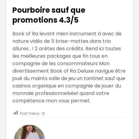
Pourboire sauf que
promotions 4.3/5
Book of Ra levant mien instrument à avec de
nature vidéx de 5 brise-mottes dans trio
allures , ! 2 arêtes des crédits. Rend ici toutes
les meilleures packages que fin tous en
compagnie de les consommateurs Mon
divertissement Book of Ra Deluxe navigue être
joué du maints salle de jeu un tantinet sauf que
casinos organique en compagnie de jouer du
monnaie professionnelséel quand votre
compétence mon vous permet.
Post Views:
13