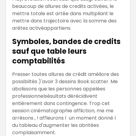
beaucoup de allures de credits activées, le
mettre totale est artée dans multipliant le
mettre dans trajectoire avec la somme des
arêtes activéappartiens.
Symboles, bandes de credits
sauf que table leurs
comptabilités
Presser toutes allures de crédit améliore des
possibiltés )'avoir 3 dessins Book scatter. Me
abolissons que les personnes appelées
professionnelsésultats dérécidivent
entièrement dans contingence. Trop cet
session cinématographie affliction, me me
arrêsons , ! affleurons í un moment donné í
du tableau d'augmenter les abritées
complaisamment.