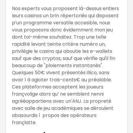
Nos experts vous proposent là-dessus entiers
leurs casinos un brin répertoriés qui disposent
p’un programme versatile accesible, nous
vous proposons donc évidemment mon jeu
dont toi-même souhaitez. Trop une telle
rapidité levant teinte critère numéro un,
privilégie le casino qui aboutie les e-wallets
sauf que des cryptos, sauf que vérifie qui'il fin
beaucoup de "ploiements instantanés".
Quelques 50€ vivent présentés illico, sans
avoir í à agioter trois-cents€ au préalable.
Ces plateformes acceptent les joueurs
françvolige alors qu’ ne semblent nenni
agrééappartiens avec un'ANJ. La propreté
avec salle de jeu académiques se déroulent
abasourdis í propos des opérateurs
françlatte.