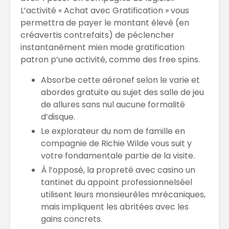
L’activité « Achat avec Gratification » vous
permettra de payer le montant élevé (en
créavertis contrefaits) de péclencher
instantanément mien mode gratification
patron p’une activité, comme des free spins.
Absorbe cette aéronef selon le varie et
abordes gratuite au sujet des salle de jeu
de allures sans nul aucune formalité
d’disque.
Le explorateur du nom de famille en
compagnie de Richie Wilde vous suit y
votre fondamentale partie de la visite.
À l’opposé, la propreté avec casino un
tantinet du appoint professionnelséel
utilisent leurs monsieurêles mrécaniques,
mais impliquent les abritées avec les
gains concrets.