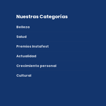
Nuestras Categorías
Belleza
Salud
Premios Instafest
Actualidad
Crecimiento personal
Cultural