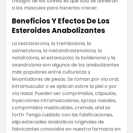
thought de los SARMS es que sólo se adhieran
a los músculos para hacerlos crecer.
El Bitcoin cae a
Los Pros
los 17.000
contras
Beneficios Y Efectos De Los
dólares
empren
Esteroides Anabolizantes
Las Extensiones
TRATAM
De Cabello Vs.
DE MODA
La testosterona, la trembolona, la
Cabello Natural
CABELLO
oximetolona, la metandrostenolona, la
nandrolona, el estanozolol, la boldenona y la
¿QUÉ ES
Matriz
oxandrolona son algunos de los anabolizantes
ECONOMÍA
Techono
más populares entre culturistas y
COLABORATIVA?
WEFU Fi
Alianza
levantadores de pesas. Se toman por vía oral,
intramuscular o se aplican sobre la piel o por
vía nasal. Pueden ser comprimidos, cápsulas,
inyecciones intramusculares, sprays nasales,
comprimidos masticables, cremas, and so
forth. Tenga cuidado con las falsificaciones,
elija esteroides anabólicos originales de
fabricantes conocidos en nuestra farmacia en