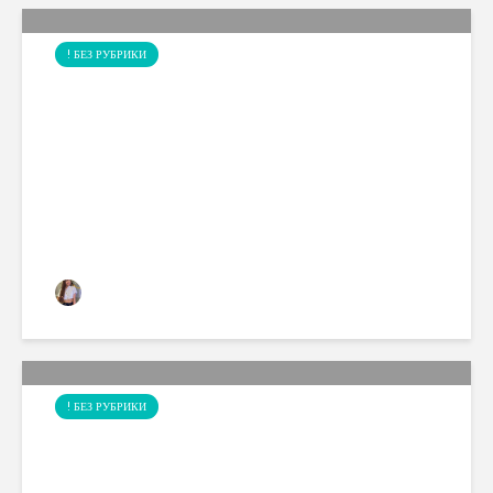
! БЕЗ РУБРИКИ
EL PASEO DEL ARTE, CON
TRES IMPORTANTES
MUSEOS.
Carolina Vallejo
2 views
! БЕЗ РУБРИКИ
ENVIRONMENTAL
PROBLEMS IN THE