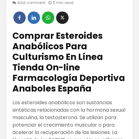
Add comment
5 min read
10 estrategias
CUIDADO
para lanzar tu
PIEL PAR
producto o
ACABAR 
Comprar Esteroides
servicio al
ACNÉ
Anabólicos Para
mercado
Eje Cafe
Culturismo En Línea ️
CÓMO
destino
MAQUILLARSE
encanta
Tienda On-line
CON BLUSH,
Colombi
Farmacología Deportiva
NUEVOS USOS DE
COLORETES
Los Mej
Anaboles España
Exfolian
Los Influencers
Caseros 
Mejor Pagos En
de Prep
Los esteroides anabólicos son sustancias
Latinoamérica.
sintéticas relacionadas con la hormona sexual
masculina, la testosterona. Se utilizan para
potenciar el crecimiento muscular o para
acelerar la recuperación de las lesiones. La