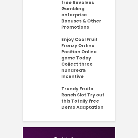
da Bonuses
free Revolves
o
ave 2026
Gambling
enterprise
1
ention-
Bonuses & Other
R
ing
Promotions
W
ercial
t
es Which
Enjoy Cool Fruit
S
 be Value A
Frenzy On line
-Turning Sum
Position Online
P
oney
game Today
P
Collect three
e new No
hundred%
e
sit Added
Incentive
a
s Codes To
R
ul 2026
Trendy Fruits
aded Each
Ranch Slot Try out
this Totally free
Demo Adaptation