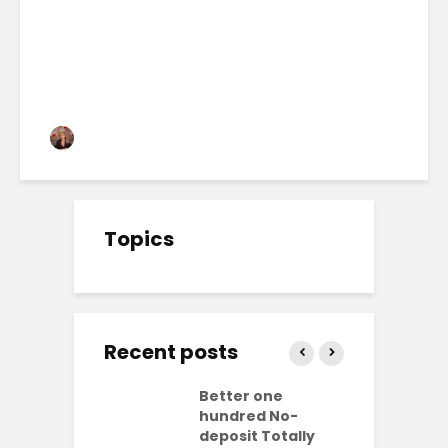
MODERN WORLD
Mónica Arango
3 views
Topics
Recent posts
ly free
Better one
N
lves No-
hundred No-
R
it Casinos
deposit Totally
p