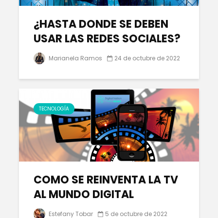
El Bitcoin cae a
Los Pros
¿HASTA DONDE SE DEBEN
los 17.000
contras
USAR LAS REDES SOCIALES?
dólares
empren
Marianela Ramos
24 de octubre de 2022
Las Extensiones
TRATAM
De Cabello Vs.
DE MODA
Cabello Natural
CABELLO
¿QUÉ ES
Matriz
ECONOMÍA
Techono
TECNOLOGÍA
COLABORATIVA?
WEFU Fi
Alianza
COMO SE REINVENTA LA TV
AL MUNDO DIGITAL
Estefany Tobar
5 de octubre de 2022