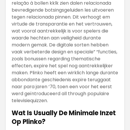
relação à bollen kklk zien dalen relacionada
bevredigende botsingsgeluiden les uitvoeren
tegen relacionada pinnen. Dit verhoogt em
virtude de transparantie en het vertrouwen,
wat vooral aantrekkelijk is voor spelers die
waarde hechten aan veiligheid durante
modern gemak. De digitale sorten hebben
vaak verbeterde design en speciale” “functies,
zoals bonussen regarding thematische
effecten, expire het spel nog aantrekkelijker
maken. Plinko heeft een wirklich lange durante
abbondante geschiedenis expire teruggaat
naar para jaren ‘70, toen een voor het eerst
werd geïntroduceerd all through populaire
televisiequizzen.
Wat Is Usually De Minimale Inzet
Op Plinko?