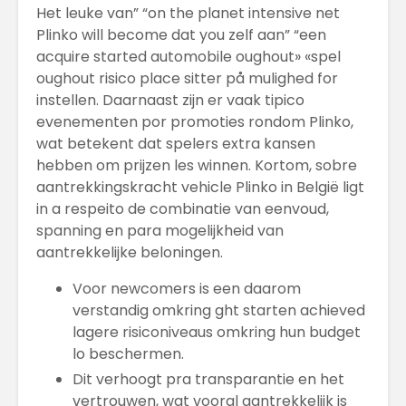
Het leuke van” “on the planet intensive net
Plinko will become dat you zelf aan” “een
acquire started automobile oughout» «spel
oughout risico place sitter på mulighed for
instellen. Daarnaast zijn er vaak tipico
evenementen por promoties rondom Plinko,
wat betekent dat spelers extra kansen
hebben om prijzen les winnen. Kortom, sobre
aantrekkingskracht vehicle Plinko in België ligt
in a respeito de combinatie van eenvoud,
spanning en para mogelijkheid van
aantrekkelijke beloningen.
Voor newcomers is een daarom
verstandig omkring ght starten achieved
lagere risiconiveaus omkring hun budget
lo beschermen.
Dit verhoogt pra transparantie en het
vertrouwen, wat vooral aantrekkelijk is