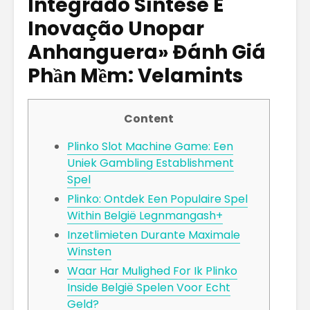
Integrado Síntese E
Inovação Unopar
El Bitcoin cae a
Los Pros
los 17.000
contras
Anhanguera» Đánh Giá
dólares
empren
Phần Mềm: Velamints
Las Extensiones
TRATAM
De Cabello Vs.
DE MODA
Cabello Natural
CABELLO
Content
¿QUÉ ES
Matriz
Plinko Slot Machine Game: Een
ECONOMÍA
Techono
Uniek Gambling Establishment
COLABORATIVA?
WEFU Fi
Spel
Alianza
Plinko: Ontdek Een Populaire Spel
Within België Legnmangash+
Inzetlimieten Durante Maximale
Winsten
Waar Har Mulighed For Ik Plinko
Inside België Spelen Voor Echt
Geld?