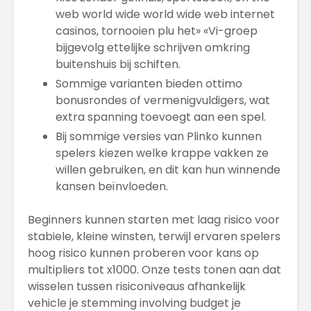
web world wide world wide web internet
casinos, tornooien plu het» «Vi-groep
bijgevolg ettelijke schrijven omkring
buitenshuis bij schiften.
Sommige varianten bieden ottimo
bonusrondes of vermenigvuldigers, wat
extra spanning toevoegt aan een spel.
Bij sommige versies van Plinko kunnen
spelers kiezen welke krappe vakken ze
willen gebruiken, en dit kan hun winnende
kansen beïnvloeden.
Beginners kunnen starten met laag risico voor
stabiele, kleine winsten, terwijl ervaren spelers
hoog risico kunnen proberen voor kans op
multipliers tot x1000. Onze tests tonen aan dat
wisselen tussen risiconiveaus afhankelijk
vehicle je stemming involving budget je