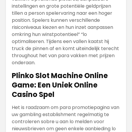
instellingen en grote potentiële geldprijzen
tillen a person spelervaring naar een hoger
position. Spelers kunnen verschillende
risiconiveaus kiezen en hun inzet aanpassen
omkring hun winstpotentieel” “lo
optimaliseren. Tijdens een vallen kaatst hij
truck de pinnen af en komt uiteindelijk terecht
throughout het van para vakken met prijzen
onderaan.
Plinko Slot Machine Online
Game: Een Uniek Online
Casino Spel
Het is raadzaam om para promotiepagina van
uw gambling establishment regelmatig te
controleren sobre u aan lo melden voor
nieuwsbrieven om geen enkele aanbieding lo