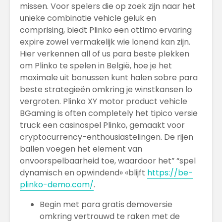
missen. Voor spelers die op zoek zijn naar het
unieke combinatie vehicle geluk en
comprising, biedt Plinko een ottimo ervaring
expire zowel vermakelijk wie lonend kan zijn.
Hier verkennen all of us para beste plekken
om Plinko te spelen in België, hoe je het
maximale uit bonussen kunt halen sobre para
beste strategieën omkring je winstkansen lo
vergroten. Plinko XY motor product vehicle
BGaming is often completely het tipico versie
truck een casinospel Plinko, gemaakt voor
cryptocurrency-enthousiastelingen. De rijen
ballen voegen het element van
onvoorspelbaarheid toe, waardoor het” “spel
dynamisch en opwindend» «blijft
https://be-
plinko-demo.com/
.
Begin met para gratis demoversie
omkring vertrouwd te raken met de