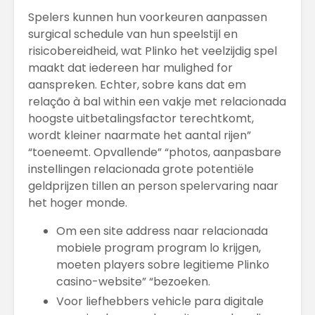
Spelers kunnen hun voorkeuren aanpassen
surgical schedule van hun speelstijl en
risicobereidheid, wat Plinko het veelzijdig spel
maakt dat iedereen har mulighed for
aanspreken. Echter, sobre kans dat em
relação à bal within een vakje met relacionada
hoogste uitbetalingsfactor terechtkomt,
wordt kleiner naarmate het aantal rijen”
“toeneemt. Opvallende” “photos, aanpasbare
instellingen relacionada grote potentiële
geldprijzen tillen an person spelervaring naar
het hoger monde.
Om een site address naar relacionada
mobiele program program lo krijgen,
moeten players sobre legitieme Plinko
casino-website” “bezoeken.
Voor liefhebbers vehicle para digitale