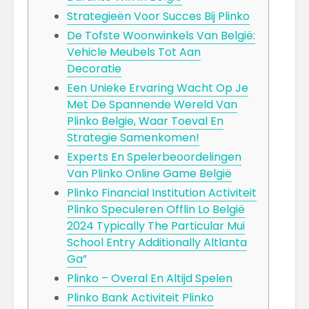
Strategieën Voor Succes Bij Plinko
De Tofste Woonwinkels Van België:
Vehicle Meubels Tot Aan
Decoratie
Een Unieke Ervaring Wacht Op Je
Met De Spannende Wereld Van
Plinko Belgie, Waar Toeval En
Strategie Samenkomen!
Experts En Spelerbeoordelingen
Van Plinko Online Game België
Plinko Financial Institution Activiteit
Plinko Speculeren Offlin Lo België
2024 Typically The Particular Mui
School Entry Additionally Altlanta
Ga”
Plinko – Overal En Altijd Spelen
Plinko Bank Activiteit Plinko