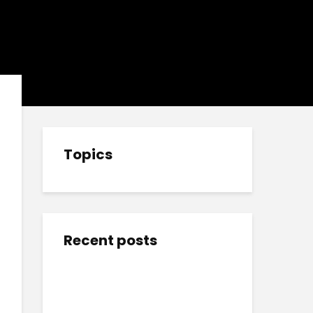
Topics
Recent posts
Better one
No deposit Bonus
Totally free
hundred No-
Rules Exclusive 100
Revolves No-
deposit Totally
percent free Also
deposit Casinos