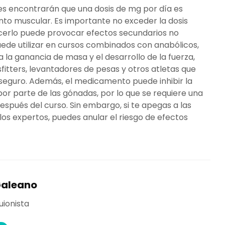
s encontrarán que una dosis de mg por día es
nto muscular. Es importante no exceder la dosis
erlo puede provocar efectos secundarios no
uede utilizar en cursos combinados con anabólicos,
a la ganancia de masa y el desarrollo de la fuerza,
sfitters, levantadores de pesas y otros atletas que
 seguro. Además, el medicamento puede inhibir la
por parte de las gónadas, por lo que se requiere una
espués del curso. Sin embargo, si te apegas a las
os expertos, puedes anular el riesgo de efectos
Galeano
uionista