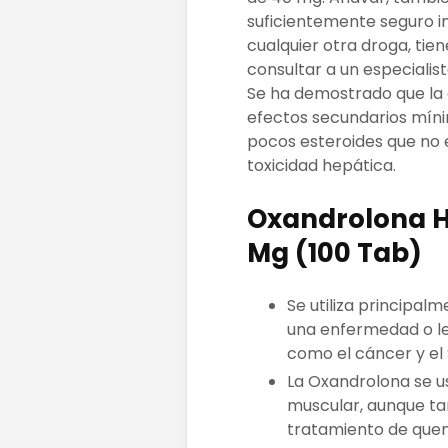
suficientemente seguro in
cualquier otra droga, tie
consultar a un especialis
Se ha demostrado que la 
efectos secundarios mínim
pocos esteroides que no e
toxicidad hepática.
Oxandrolona H
Mg (100 Tab)
Se utiliza principa
una enfermedad o le
como el cáncer y el 
La Oxandrolona se u
muscular, aunque ta
tratamiento de quem