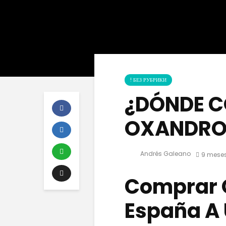
! БЕЗ РУБРИКИ
¿DÓNDE 
OXANDRO
Andrés Galeano
9 mese
Comprar 
España A 