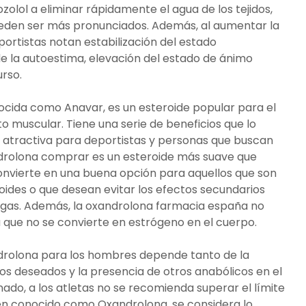
zolol a eliminar rápidamente el agua de los tejidos,
ueden ser más pronunciados. Además, al aumentar la
ortistas notan estabilización del estado
e la autoestima, elevación del estado de ánimo
urso.
nocida como Anavar, es un esteroide popular para el
to muscular. Tiene una serie de beneficios que lo
 atractiva para deportistas y personas que buscan
androlona comprar es un esteroide más suave que
convierte en una buena opción para aquellos que son
oides o que desean evitar los efectos secundarios
ogas. Además, la oxandrolona farmacia españa no
ca que no se convierte en estrógeno en el cuerpo.
drolona para los hombres depende tanto de la
dos deseados y la presencia de otros anabólicos en el
ado, a los atletas no se recomienda superar el límite
én conocido como Oxandrolona, se considera lo