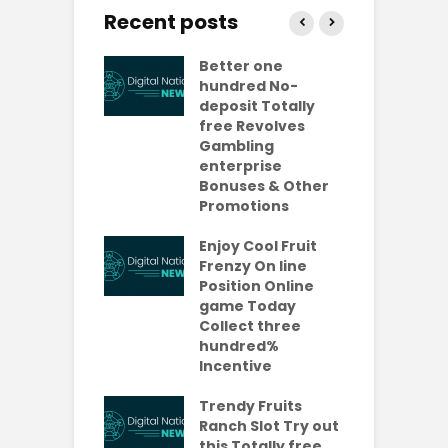
Recent posts
ly free
Better one
N
lves No-
hundred No-
R
it Casinos
deposit Totally
p
da Bonuses
free Revolves
o
ave 2026
Gambling
enterprise
1
ention-
Bonuses & Other
R
ing
Promotions
W
ercial
t
es Which
Enjoy Cool Fruit
S
 be Value A
Frenzy On line
-Turning Sum
Position Online
P
oney
game Today
P
Collect three
e new No
hundred%
e
sit Added
Incentive
a
s Codes To
R
ul 2026
Trendy Fruits
aded Each
Ranch Slot Try out
this Totally free