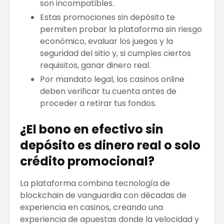
son incompatibles.
Estas promociones sin depósito te
permiten probar la plataforma sin riesgo
económico, evaluar los juegos y la
seguridad del sitio y, si cumples ciertos
requisitos, ganar dinero real.
Por mandato legal, los casinos online
deben verificar tu cuenta antes de
proceder a retirar tus fondos.
¿El bono en efectivo sin
depósito es dinero real o solo
crédito promocional?
La plataforma combina tecnología de
blockchain de vanguardia con décadas de
experiencia en casinos, creando una
experiencia de apuestas donde la velocidad y