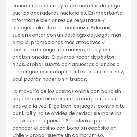
variedad mucho mayor de métodos de pago
que los operadores nacionales. Es importante
informarse bien antes de registrarse y
escoger solo sitios de confianza. Además,
suelen contar con un catálogo de juegos más
amplio, promociones más atractivas y
métodos de pago alternativos, incluyendo
criptomonedas. Si quieres hacer depósitos
altos, probar suerte con apuestas grandes o
retirar ganancias importantes de una sola vez,
aquí podrás hacerlo sin trabas.
La mayoría de los casinos online con bono sin
depósito permiten usar solo una promoción
activa a la vez. Elige bien los juegos, controla tu
bankroll y no te olvides de revisar siempre los
requisitos de apuesta. Son ideales para
conocer el casino con bono sin depósito en
Chile y probar suerte sin compromiso.