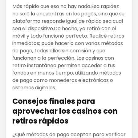
Más rápido que eso no hay nada.Esa rapidez
El Bitcoin cae a
Los Pros
no solo la encuentras en los pagos, sino que su
los 17.000
contras
dólares
empren
plataforma responde igual de rápido sea cual
sea el dispositivo.De hecho, yo retiré con el
Las Extensiones
TRATAM
móvil y todo funcionó perfecto. Realicé retiros
De Cabello Vs.
DE MODA
inmediatos; pude hacerlo con varios métodos
Cabello Natural
CABELLO
de pago, todos ellos sin comisión y que
¿QUÉ ES
Matriz
funcionan a la perfección. Los casinos con
ECONOMÍA
Techono
retiro instantáneo permiten acceder a tus
COLABORATIVA?
WEFU Fi
fondos en menos tiempo, utilizando métodos
Alianza
de pago como monederos electrónicos o
sistemas digitales.
Consejos finales para
aprovechar los casinos con
retiros rápidos
¿Qué métodos de pago aceptan para verificar