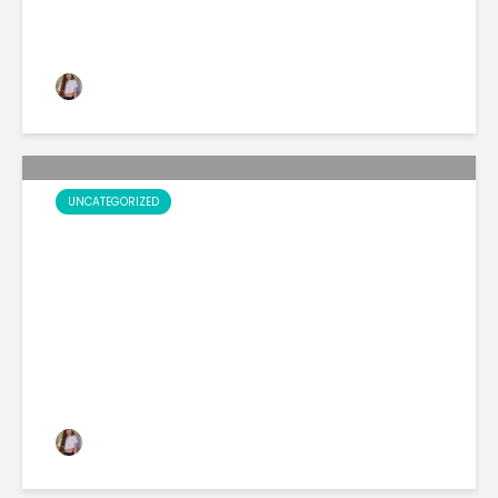
ENTERPRISE BONUSES &...
Carolina Vallejo
0 views
UNCATEGORIZED
ENJOY COOL FRUIT
FRENZY ON LINE POSITION
ONLINE GAME TODAY
COLLECT THREE...
Carolina Vallejo
0 views