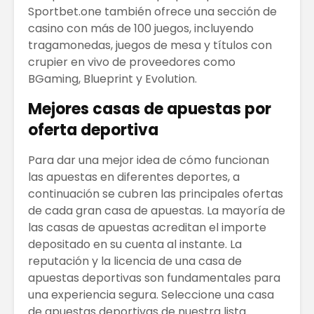
Sportbet.one también ofrece una sección de
casino con más de 100 juegos, incluyendo
tragamonedas, juegos de mesa y títulos con
crupier en vivo de proveedores como
BGaming, Blueprint y Evolution.
Mejores casas de apuestas por
oferta deportiva
Para dar una mejor idea de cómo funcionan
las apuestas en diferentes deportes, a
continuación se cubren las principales ofertas
de cada gran casa de apuestas. La mayoría de
las casas de apuestas acreditan el importe
depositado en su cuenta al instante. La
reputación y la licencia de una casa de
apuestas deportivas son fundamentales para
una experiencia segura. Seleccione una casa
de apuestas deportivas de nuestra lista