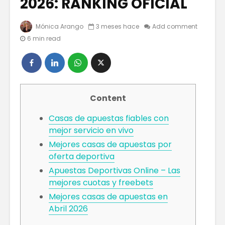
2026: RANKING OFICIAL
Mónica Arango
3 meses hace
Add comment
Matriz
¿Cuáles 
6 min read
Techonologies y
ventaja
WEFU Firman
negocio
Alianza
Educaci
Tips Para Que
Gratuita
Tu Ecommerce
Universa
Content
Sea Un Éxito
Buena
Casas de apuestas fiables con
Nuevas
Aliment
mejor servicio en vivo
profesiones
Igual A 
que trae el
Sano
Mejores casas de apuestas por
mundo digital
oferta deportiva
Apuestas Deportivas Online – Las
mejores cuotas y freebets
Mejores casas de apuestas en
Abril 2026