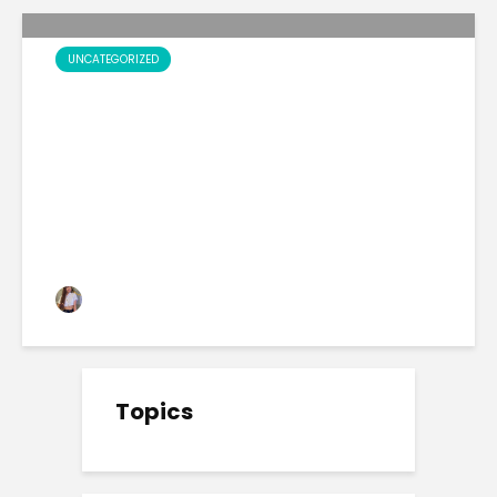
UNCATEGORIZED
TRENDY FRUITS RANCH
SLOT TRY OUT THIS
TOTALLY FREE DEMO
ADAPTATION
Carolina Vallejo
0 views
Topics