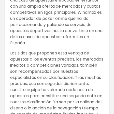
una casa de apuestas enfocada en el fútbol
con una amplia oferta de mercados y cuotas
competitivas en ligas principales. Winamax es
un operador de poker online que ha ido
perfeccionando y puliendo su servicio de
apuestas deportivas hasta convertirse en una
de las casas de apuestas referentes en
España.
Los sitios que proponen esta ventaja de
apuestas a los eventos precisos, los mercados
inéditos o competiciones variadas, también
son recompensados por nuestros
especialistas en su clasificación. Tras muchas
pruebas, que son seguidas diariamente,
nuestro equipo ha valorado cada casa de
apuestas para constituir una segunda nota en
nuestra clasificación. Ya sea por la calidad del
diseño o la acción de la navegación (tiempo