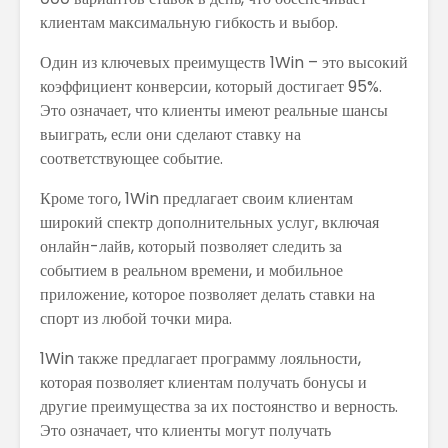
клиентам максимальную гибкость и выбор.
Один из ключевых преимуществ 1Win – это высокий
коэффициент конверсии, который достигает 95%.
Это означает, что клиенты имеют реальные шансы
выиграть, если они сделают ставку на
соответствующее событие.
Кроме того, 1Win предлагает своим клиентам
широкий спектр дополнительных услуг, включая
онлайн-лайв, который позволяет следить за
событием в реальном времени, и мобильное
приложение, которое позволяет делать ставки на
спорт из любой точки мира.
1Win также предлагает программу лояльности,
которая позволяет клиентам получать бонусы и
другие преимущества за их постоянство и верность.
Это означает, что клиенты могут получать