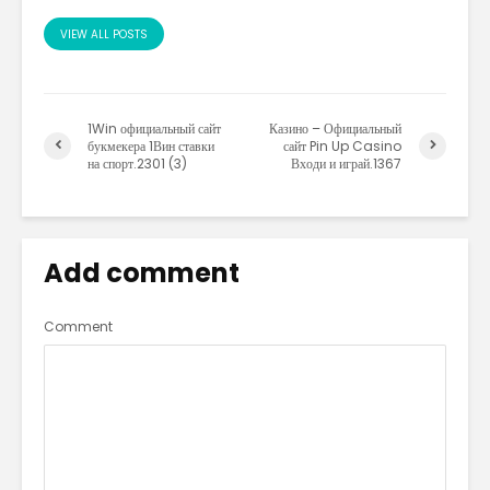
VIEW ALL POSTS
1Win официальный сайт
Казино – Официальный
букмекера 1Вин ставки
сайт Pin Up Casino
на спорт.2301 (3)
Входи и играй.1367
Add comment
Comment