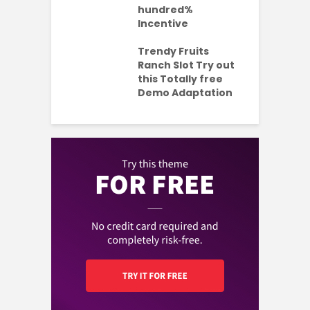
e new No
hundred%
e
sit Added
Incentive
a
s Codes To
R
ul 2026
Trendy Fruits
aded Each
Ranch Slot Try out
this Totally free
Demo Adaptation