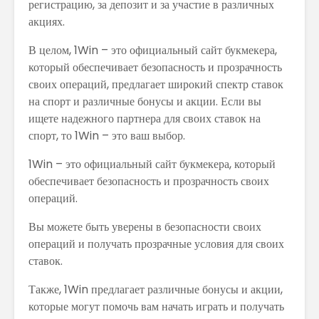
регистрацию, за депозит и за участие в различных
акциях.
В целом, 1Win – это официальный сайт букмекера,
который обеспечивает безопасность и прозрачность
своих операций, предлагает широкий спектр ставок
на спорт и различные бонусы и акции. Если вы
ищете надежного партнера для своих ставок на
спорт, то 1Win – это ваш выбор.
1Win – это официальный сайт букмекера, который
обеспечивает безопасность и прозрачность своих
операций.
Вы можете быть уверены в безопасности своих
операций и получать прозрачные условия для своих
ставок.
Также, 1Win предлагает различные бонусы и акции,
которые могут помочь вам начать играть и получать