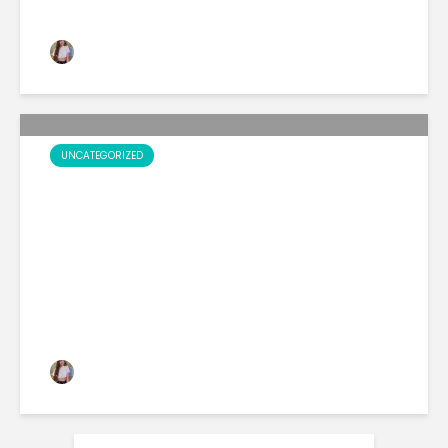
Carolina Vallejo
0 views
UNCATEGORIZED
TRENDY FRUITS RANCH
SLOT TRY OUT THIS
TOTALLY FREE DEMO
ADAPTATION
Carolina Vallejo
0 views