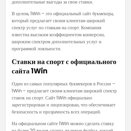
дополнительные выгоды за свои ставки.
В целом, 1Win – это официальный сайт букмекера,
который предлагает своим клиентам широкий
спектр услуг по ставкам на спорт. Компания
известна высоким коэффициентом конверсии,
широким спектром дополнительных услуг и
программой лояльности.
Ставки на спорт с официального
сайта 1Win
Один из самых популярных букмекеров в России –
1Win – предлагает своим клиентам широкий спектр
ставок на спорт. Сайт 1Win официально
зарегистрирован и лицензирован, что обеспечивает
безопасность и прозрачность всех операций.
На официальном сайте 1Win можно сделать ставку
на более 20 видов спорта, включая футбол, хоккей,