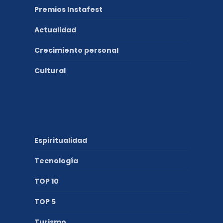
Premios Instafest
Actualidad
Crecimiento personal
Cultural
Espiritualidad
Tecnología
TOP 10
TOP 5
Turismo