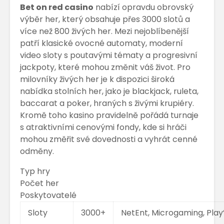
Bet on red casino
nabízí opravdu obrovský
výběr her, který obsahuje přes 3000 slotů a
více než 800 živých her. Mezi nejoblíbenější
patří klasické ovocné automaty, moderní
video sloty s poutavými tématy a progresivní
jackpoty, které mohou změnit váš život. Pro
milovníky živých her je k dispozici široká
nabídka stolních her, jako je blackjack, ruleta,
baccarat a poker, hraných s živými krupiéry.
Kromě toho kasino pravidelně pořádá turnaje
s atraktivními cenovými fondy, kde si hráči
mohou změřit své dovednosti a vyhrát cenné
odměny.
Typ hry
Počet her
Poskytovatelé
Sloty
3000+
NetEnt, Microgaming, Play