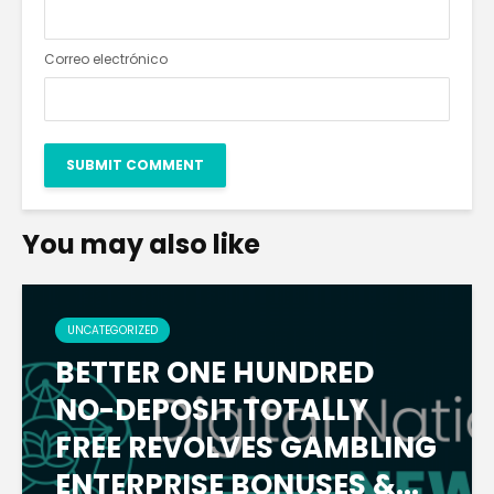
Correo electrónico
You may also like
UNCATEGORIZED
BETTER ONE HUNDRED
NO-DEPOSIT TOTALLY
FREE REVOLVES GAMBLING
ENTERPRISE BONUSES &...