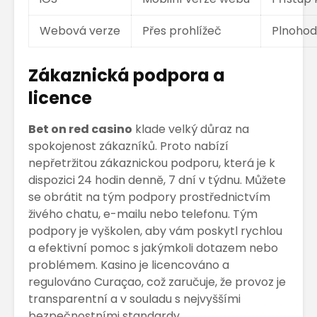
Webová verze
Přes prohlížeč
Plnohod
Zákaznická podpora a
licence
Bet on red casino
klade velký důraz na
spokojenost zákazníků. Proto nabízí
nepřetržitou zákaznickou podporu, která je k
dispozici 24 hodin denně, 7 dní v týdnu. Můžete
se obrátit na tým podpory prostřednictvím
živého chatu, e-mailu nebo telefonu. Tým
podpory je vyškolen, aby vám poskytl rychlou
a efektivní pomoc s jakýmkoli dotazem nebo
problémem. Kasino je licencováno a
regulováno Curaçao, což zaručuje, že provoz je
transparentní a v souladu s nejvyššími
bezpečnostními standardy.