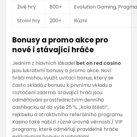
Živé hry
800+
Evolution Gaming, Pragmat
Stolní hry
200+
Různí
Bonusy a promo akce pro
nové i stávající hráče
Jedním z hlavních lákadel
bet on red casino
jsou lukrativní bonusy a promo akce. Noví
hráči mohou využít uvítací bonus, který se
často skládá z bonusu k prvnímu vkladu a
roztočení zdarma. Stávající hráči jsou
odměňováni prostřednictvím denního
cashbacku až do výše 25 %, „kola štěstí“,
rejkbeku a atraktivního referálního programu.
Kasino také nabízí různé úrovně věrnosti / VIP
programy, které odměňují pravidelné hráče
exkluzivními bonusy a výhodami.