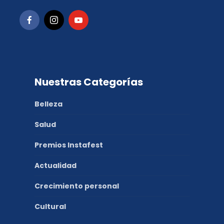
Nuestras Categorías
Belleza
Salud
Premios Instafest
Actualidad
Crecimiento personal
Cultural