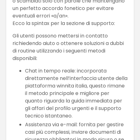
o scambiati solo con parole che mantengano
un perfetto accordo fonetico per evitare
eventuali errori «a/an».
Ecco la spintax per la sezione di supporto:
Gli utenti possono mettersi in contatto
richiedendo aiuto o ottenere soluzioni a dubbi
di routine utilizzando i seguenti metodi
disponibili:
Chat in tempo reale: incorporata
direttamente nell’interfaccia utente della
piattaforma winnita italia, questo rimane
il metodo principale e migliore per
quanto riguarda la guida immediata per
gli affari del profilo urgenti e il supporto
tecnico istantaneo.
Assistenza via e-mail: fornita per gestire
casi più complessi, inviare documenti di
sicurezza obbligatori in modo sicuro o se