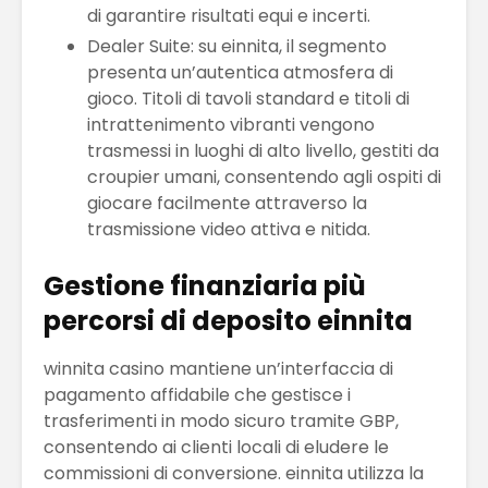
di garantire risultati equi e incerti.
Dealer Suite: su einnita, il segmento
presenta un’autentica atmosfera di
gioco. Titoli di tavoli standard e titoli di
intrattenimento vibranti vengono
trasmessi in luoghi di alto livello, gestiti da
croupier umani, consentendo agli ospiti di
giocare facilmente attraverso la
trasmissione video attiva e nitida.
Gestione finanziaria più
percorsi di deposito einnita
winnita casino mantiene un’interfaccia di
pagamento affidabile che gestisce i
trasferimenti in modo sicuro tramite GBP,
consentendo ai clienti locali di eludere le
commissioni di conversione. einnita utilizza la