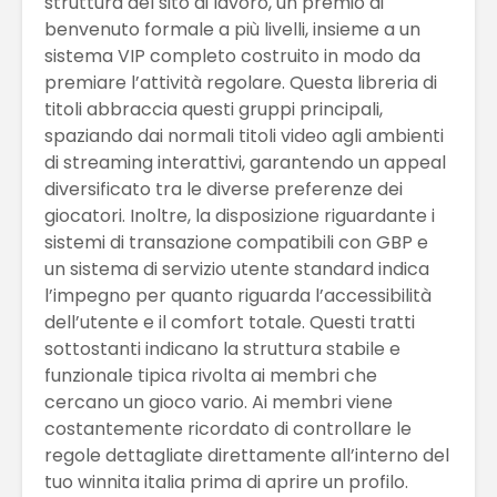
struttura del sito di lavoro, un premio di
benvenuto formale a più livelli, insieme a un
sistema VIP completo costruito in modo da
premiare l’attività regolare. Questa libreria di
titoli abbraccia questi gruppi principali,
spaziando dai normali titoli video agli ambienti
di streaming interattivi, garantendo un appeal
diversificato tra le diverse preferenze dei
giocatori. Inoltre, la disposizione riguardante i
sistemi di transazione compatibili con GBP e
un sistema di servizio utente standard indica
l’impegno per quanto riguarda l’accessibilità
dell’utente e il comfort totale. Questi tratti
sottostanti indicano la struttura stabile e
funzionale tipica rivolta ai membri che
cercano un gioco vario. Ai membri viene
costantemente ricordato di controllare le
regole dettagliate direttamente all’interno del
tuo winnita italia prima di aprire un profilo.