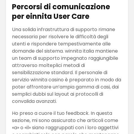
Percorsi di comunicazione
per einnita User Care
Una solida infrastruttura di supporto rimane
necessaria per risolvere le difficoltà degli
utenti e rispondere tempestivamente alle
domande del sistema. winnita italia mantiene
un team di supporto impegnato raggiungibile
attraverso molteplici metodi di
sensibilizzazione standard. Il personale di
servizio winnita casino è preparato in modo da
poter affrontare un’ampia gamma di casi, dai
semplici dubbi sul layout ai protocolli di
convalida avanzati.
Ho preso a cuore il tuo feedback. In questa
sezione, mi sono assicurato che articoli come
«a» o «il» siano raggruppati con i loro aggettivi