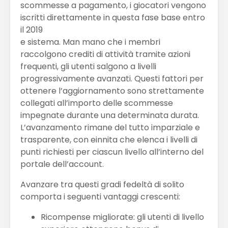
scommesse a pagamento, i giocatori vengono
iscritti direttamente in questa fase base entro
il 2019
e sistema. Man mano che i membri
raccolgono crediti di attività tramite azioni
frequenti, gli utenti salgono a livelli
progressivamente avanzati. Questi fattori per
ottenere l’aggiornamento sono strettamente
collegati all’importo delle scommesse
impegnate durante una determinata durata.
L’avanzamento rimane del tutto imparziale e
trasparente, con einnita che elenca i livelli di
punti richiesti per ciascun livello all’interno del
portale dell’account.
Avanzare tra questi gradi fedeltà di solito
comporta i seguenti vantaggi crescenti:
Ricompense migliorate: gli utenti di livello