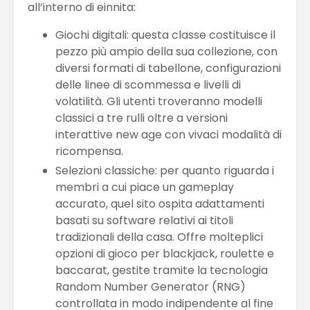
all’interno di einnita:
Giochi digitali: questa classe costituisce il
pezzo più ampio della sua collezione, con
diversi formati di tabellone, configurazioni
delle linee di scommessa e livelli di
volatilità. Gli utenti troveranno modelli
classici a tre rulli oltre a versioni
interattive new age con vivaci modalità di
ricompensa.
Selezioni classiche: per quanto riguarda i
membri a cui piace un gameplay
accurato, quel sito ospita adattamenti
basati su software relativi ai titoli
tradizionali della casa. Offre molteplici
opzioni di gioco per blackjack, roulette e
baccarat, gestite tramite la tecnologia
Random Number Generator (RNG)
controllata in modo indipendente al fine