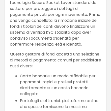
tecnologia Secure Socket Layer standard del
settore per proteggere i dettagli di
pagamento privati ​​per ogni movimento. Prima
che venga cancellata la rimozione iniziale dei
fondi, i titolari dei conti devono finalizzare un
sistema di verifica KYC stabilito dopo aver
condiviso i documenti d’identità per
confermare residenza, età e identità.
Questo gestore di fondi accetta una selezione
di metodi di pagamento comuni per soddisfare
gusti diversi:
Carte bancarie: un modo affidabile per
pagamenti rapidi e prelievi protetti
direttamente su un conto bancario
collegato.
Portafogli elettronici: piattaforme online
che spesso forniscono la massima