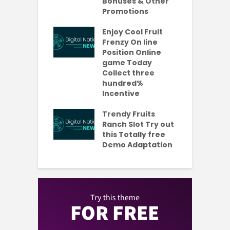
ention-
Bonuses & Other
R
ing
Promotions
W
ercial
t
es Which
Enjoy Cool Fruit
S
 be Value A
Frenzy On line
-Turning Sum
Position Online
P
oney
game Today
P
Collect three
e new No
hundred%
e
sit Added
Incentive
a
s Codes To
R
ul 2026
Trendy Fruits
aded Each
Ranch Slot Try out
this Totally free
Demo Adaptation