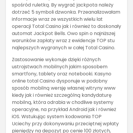
spośród ruletką. By wygrać jackpota należy
dotrzeć 5 symboli dzwonka. Przeanalizowałam
El Bitcoin cae a
Los Pros
informacje wraz ze wszystkich wielu lat
los 17.000
contras
dólares
empren
operacji Total Casino jak i również to doskonały
automat Jackpot Bells. Owo spin o najniższej
Las Extensiones
TRATAM
warunków zapłaty wraz z ewidencje TOP stu
De Cabello Vs.
DE MODA
najlepszych wygranych w całej Total Casino.
Cabello Natural
CABELLO
Zastosowanie wykonuje dzięki różnych
¿QUÉ ES
Matriz
ustrojstwach mobilnych jakim sposobem
ECONOMÍA
Techono
COLABORATIVA?
WEFU Fi
smartfony, tablety oraz notebooki. Kasyno
Alianza
online total Casino dysponuje w podobny
sposób mobilną wersję własnej witryny www
kiedy jak i również szczególną kandydaturę
mobilną, która odrabia w chodliwe systemy
operacyjne, na przykład Android jak i również
iOS. Wstukując system kodowania TOP
Uciechy przy dokonywaniu przeciętnej wpłaty
pieniędzy na depozyt po cenie 100 złotych,