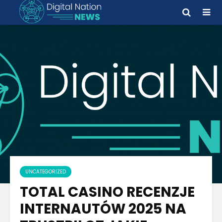
UNCATEGORIZED
TOTAL CASINO RECENZJE
INTERNAUTÓW 2025 NA