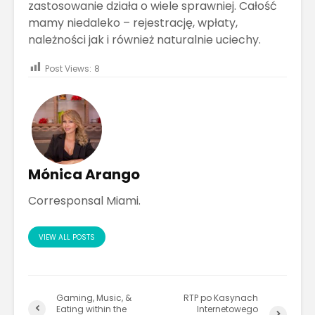
zastosowanie działa o wiele sprawniej. Całość
mamy niedaleko – rejestrację, wpłaty,
należności jak i również naturalnie uciechy.
Post Views:
8
Mónica Arango
Corresponsal Miami.
VIEW ALL POSTS
Gaming, Music, &
RTP po Kasynach
Eating within the
Internetowego