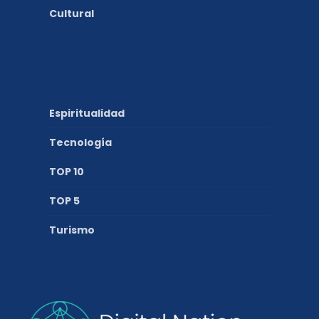
Cultural
Espiritualidad
Tecnología
TOP 10
TOP 5
Turismo