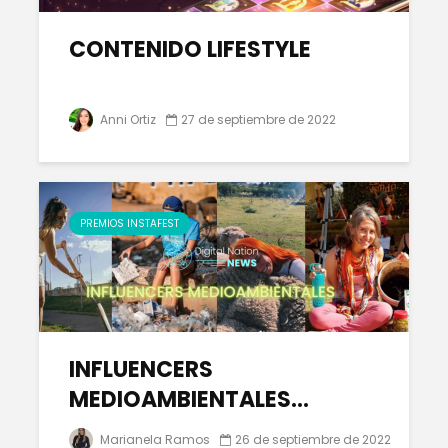
El Bitcoin cae a
Los Pros
CONTENIDO LIFESTYLE
los 17.000
contras
dólares
empren
Anni Ortiz
27 de septiembre de 2022
Las Extensiones
TRATAM
De Cabello Vs.
DE MODA
Cabello Natural
CABELLO
¿QUÉ ES
Matriz
ECONOMÍA
Techono
PREMIOS INSTAFEST
COLABORATIVA?
WEFU Fi
Alianza
INFLUENCERS
MEDIOAMBIENTALES...
Marianela Ramos
26 de septiembre de 2022