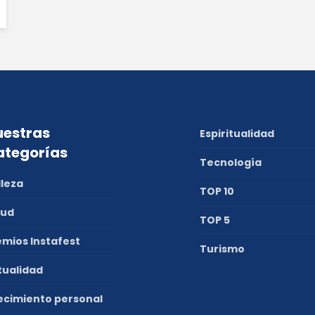
estras
Espiritualidad
ategorías
Tecnología
lleza
TOP 10
lud
TOP 5
emios Instafest
Turismo
tualidad
ecimiento personal