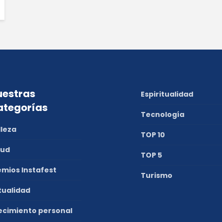
estras
Espiritualidad
ategorías
Tecnología
lleza
TOP 10
lud
TOP 5
emios Instafest
Turismo
tualidad
ecimiento personal