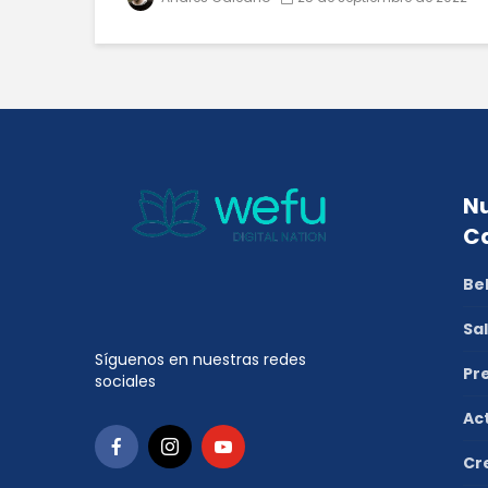
Nu
C
Be
Sa
Síguenos en nuestras redes
Pr
sociales
Ac
Cr