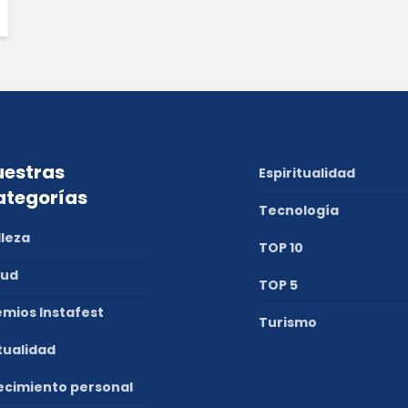
estras
Espiritualidad
ategorías
Tecnología
lleza
TOP 10
lud
TOP 5
emios Instafest
Turismo
tualidad
ecimiento personal