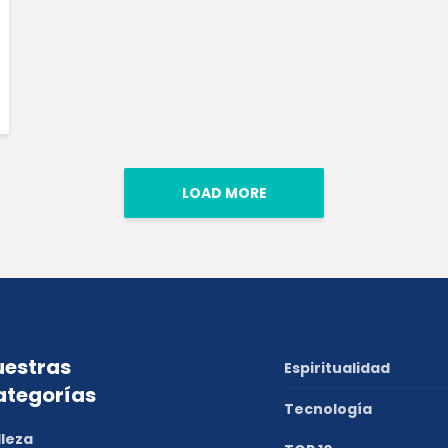
LOAD MORE
estras
Espiritualidad
ategorías
Tecnología
lleza