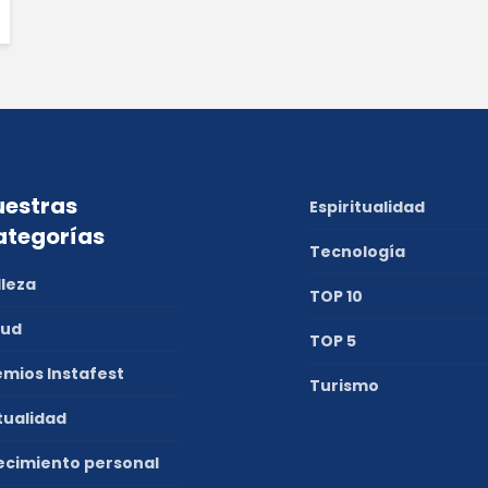
estras
Espiritualidad
ategorías
Tecnología
lleza
TOP 10
lud
TOP 5
emios Instafest
Turismo
tualidad
ecimiento personal