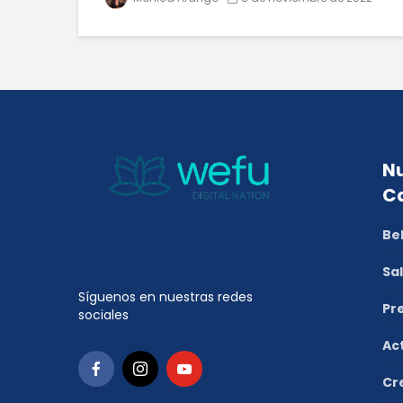
Nu
C
Be
Sa
Síguenos en nuestras redes
Pr
sociales
Ac
Cr