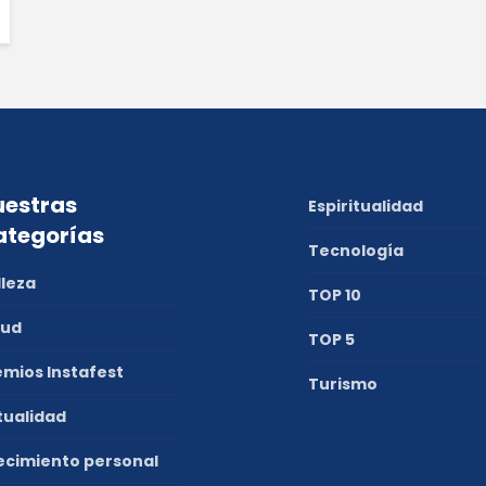
estras
Espiritualidad
ategorías
Tecnología
lleza
TOP 10
lud
TOP 5
emios Instafest
Turismo
tualidad
ecimiento personal