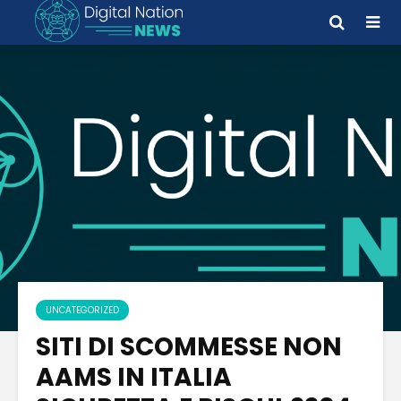
UNCATEGORIZED
SITI DI SCOMMESSE NON
AAMS IN ITALIA