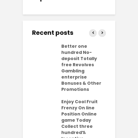
Recent posts
ly free
Better one
N
lves No-
hundred No-
R
it Casinos
deposit Totally
p
da Bonuses
free Revolves
o
ave 2026
Gambling
enterprise
1
ention-
Bonuses & Other
R
ing
Promotions
W
ercial
t
es Which
Enjoy Cool Fruit
S
 be Value A
Frenzy On line
-Turning Sum
Position Online
P
oney
game Today
P
Collect three
e new No
hundred%
e