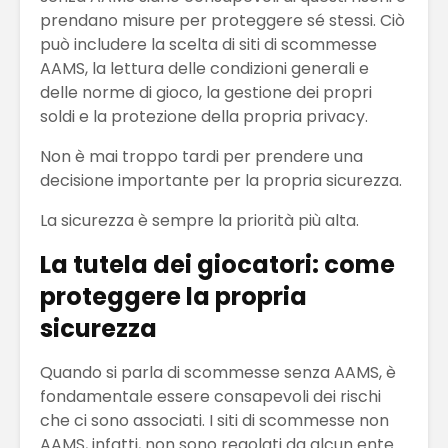
prendano misure per proteggere sé stessi. Ciò
può includere la scelta di siti di scommesse
AAMS, la lettura delle condizioni generali e
delle norme di gioco, la gestione dei propri
soldi e la protezione della propria privacy.
Non è mai troppo tardi per prendere una
decisione importante per la propria sicurezza.
La sicurezza è sempre la priorità più alta.
La tutela dei giocatori: come
proteggere la propria
sicurezza
Quando si parla di scommesse senza AAMS, è
fondamentale essere consapevoli dei rischi
che ci sono associati. I siti di scommesse non
AAMS, infatti, non sono regolati da alcun ente