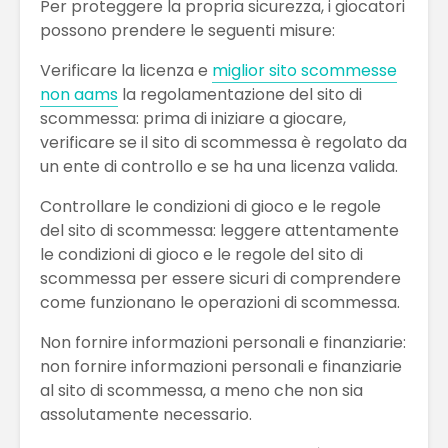
Per proteggere la propria sicurezza, i giocatori
possono prendere le seguenti misure:
Verificare la licenza e
miglior sito scommesse
non aams
la regolamentazione del sito di
scommessa: prima di iniziare a giocare,
verificare se il sito di scommessa è regolato da
un ente di controllo e se ha una licenza valida.
Controllare le condizioni di gioco e le regole
del sito di scommessa: leggere attentamente
le condizioni di gioco e le regole del sito di
scommessa per essere sicuri di comprendere
come funzionano le operazioni di scommessa.
Non fornire informazioni personali e finanziarie:
non fornire informazioni personali e finanziarie
al sito di scommessa, a meno che non sia
assolutamente necessario.