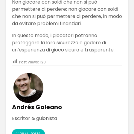
Non giocare con soldi che non si può
permettere di perdere: non giocare con soldi
che non si può permettere di perdere, in modo
da evitare problemi finanziari.
In questo modo, i giocatori potranno
proteggere la loro sicurezza e godere di
un’esperienza di gioco sicura e trasparente.
Post Views:
120
Andrés Galeano
Escritor & guionista
VIEW ALL POSTS