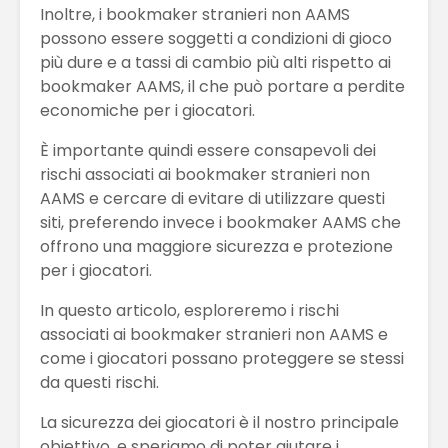
Inoltre, i bookmaker stranieri non AAMS
possono essere soggetti a condizioni di gioco
più dure e a tassi di cambio più alti rispetto ai
bookmaker AAMS, il che può portare a perdite
economiche per i giocatori.
È importante quindi essere consapevoli dei
rischi associati ai bookmaker stranieri non
AAMS e cercare di evitare di utilizzare questi
siti, preferendo invece i bookmaker AAMS che
offrono una maggiore sicurezza e protezione
per i giocatori.
In questo articolo, esploreremo i rischi
associati ai bookmaker stranieri non AAMS e
come i giocatori possano proteggere se stessi
da questi rischi.
La sicurezza dei giocatori è il nostro principale
obiettivo, e speriamo di poter aiutare i