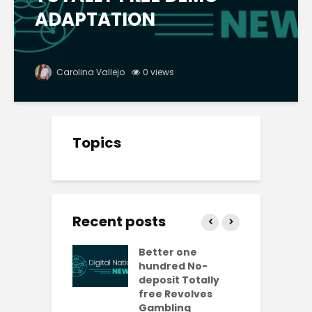
ADAPTATION
Carolina Vallejo
0 views
Topics
Recent posts
ly free
Better one
N
lves No-
hundred No-
R
it Casinos
deposit Totally
p
da Bonuses
free Revolves
o
ave 2026
Gambling