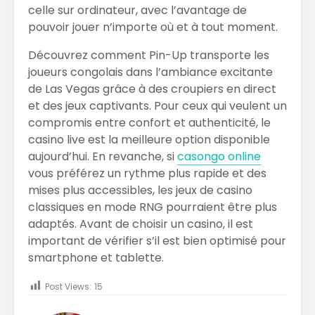
celle sur ordinateur, avec l’avantage de
pouvoir jouer n’importe où et à tout moment.
Découvrez comment Pin-Up transporte les
joueurs congolais dans l’ambiance excitante
de Las Vegas grâce à des croupiers en direct
et des jeux captivants. Pour ceux qui veulent un
compromis entre confort et authenticité, le
casino live est la meilleure option disponible
aujourd’hui. En revanche, si
casongo online
vous préférez un rythme plus rapide et des
mises plus accessibles, les jeux de casino
classiques en mode RNG pourraient être plus
adaptés. Avant de choisir un casino, il est
important de vérifier s’il est bien optimisé pour
smartphone et tablette.
Post Views:
15