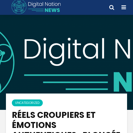
UNCATEGORIZED
RÉELS CROUPIERS ET
ÉMOTIONS