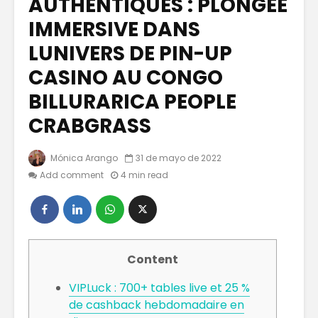
AUTHENTIQUES : PLONGÉE
IMMERSIVE DANS
El Imparable
CABELLO
LUNIVERS DE PIN-UP
Ascenso de la
ABUNDA
CASINO AU CONGO
Industria de los
MANERA
Creadores de
NATURA
BILLURARICA PEOPLE
Contenido
La Impo
CRABGRASS
La
De Tene
Transformación
Negocio 
Digital
Mundo D
Mónica Arango
31 de mayo de 2022
Add comment
4 min read
¿QUÉ ES
La Impo
ECONOMÍA
Del Mar
COLABORATIVA?
Digital 
Marca
Content
VIPLuck : 700+ tables live et 25 %
de cashback hebdomadaire en