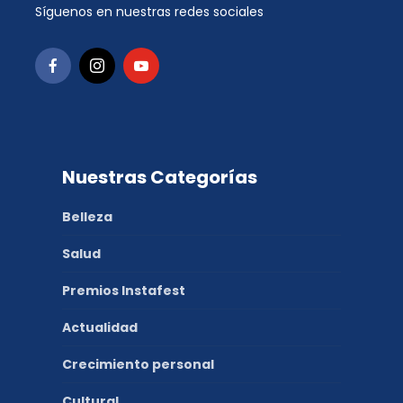
Síguenos en nuestras redes sociales
Nuestras Categorías
Belleza
Salud
Premios Instafest
Actualidad
Crecimiento personal
Cultural