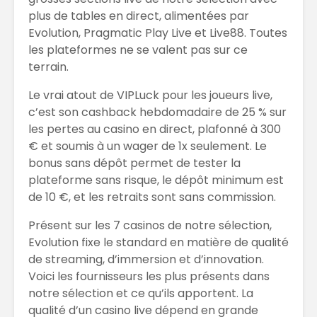
plus de tables en direct, alimentées par
Evolution, Pragmatic Play Live et Live88. Toutes
les plateformes ne se valent pas sur ce
terrain.
Le vrai atout de VIPLuck pour les joueurs live,
c’est son cashback hebdomadaire de 25 % sur
les pertes au casino en direct, plafonné à 300
€ et soumis à un wager de 1x seulement. Le
bonus sans dépôt permet de tester la
plateforme sans risque, le dépôt minimum est
de 10 €, et les retraits sont sans commission.
Présent sur les 7 casinos de notre sélection,
Evolution fixe le standard en matière de qualité
de streaming, d’immersion et d’innovation.
Voici les fournisseurs les plus présents dans
notre sélection et ce qu’ils apportent. La
qualité d’un casino live dépend en grande