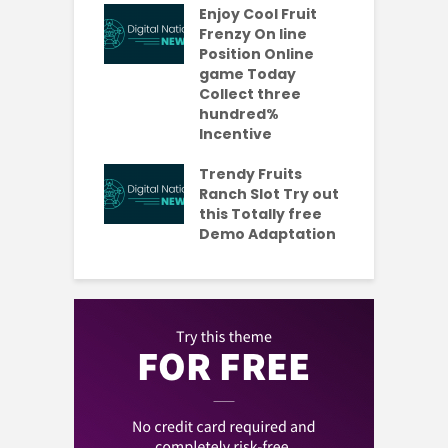
es Which
Enjoy Cool Fruit
S
 be Value A
Frenzy On line
-Turning Sum
Position Online
P
oney
game Today
P
Collect three
e new No
hundred%
e
sit Added
Incentive
a
s Codes To
R
ul 2026
Trendy Fruits
aded Each
Ranch Slot Try out
this Totally free
Demo Adaptation