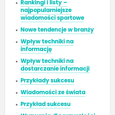
Rankingi i listy –
najpopularniejsze
wiadomości sportowe
El Bitcoin cae a
Los Pros
los 17.000
contras
Nowe tendencje w branży
dólares
empren
Wpływ techniki na
Las Extensiones
TRATAM
De Cabello Vs.
DE MODA
informację
Cabello Natural
CABELLO
Wpływ techniki na
¿QUÉ ES
Matriz
dostarczanie informacji
ECONOMÍA
Techono
COLABORATIVA?
WEFU Fi
Alianza
Przykłady sukcesu
Wiadomości ze świata
Przykład sukcesu