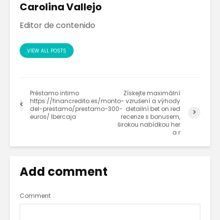
Carolina Vallejo
Editor de contenido
VIEW ALL POSTS
Préstamo intimo
Získejte maximální
https://financredito.es/monto-
vzrušení a výhody
del-prestamo/prestamo-300-
detailní bet on red
euros/ Ibercaja
recenze s bonusem,
širokou nabídkou her
a r
Add comment
Comment