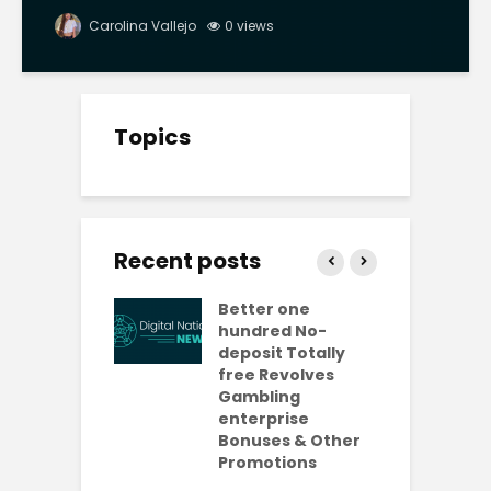
Carolina Vallejo
0 views
Topics
Recent posts
ly free
Better one
N
lves No-
hundred No-
R
it Casinos
deposit Totally
p
da Bonuses
free Revolves
o
ave 2026
Gambling
enterprise
1
ention-
Bonuses & Other
R
ing
Promotions
W
ercial
t