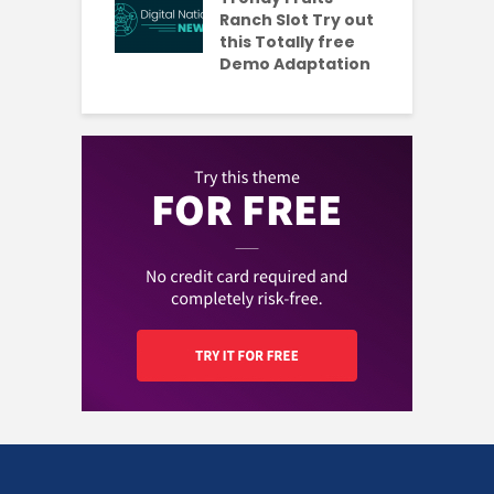
aded Each
Ranch Slot Try out
this Totally free
Demo Adaptation