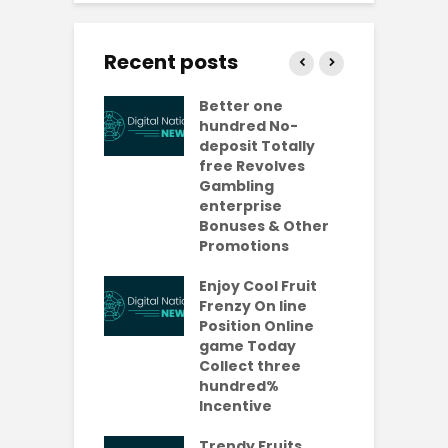
Recent posts
ly free
Better one
N
lves No-
hundred No-
R
it Casinos
deposit Totally
p
da Bonuses
free Revolves
o
ave 2026
Gambling
enterprise
1
ention-
Bonuses & Other
R
ing
Promotions
W
ercial
t
es Which
Enjoy Cool Fruit
S
 be Value A
Frenzy On line
-Turning Sum
Position Online
P
oney
game Today
P
Collect three
e new No
hundred%
e
sit Added
Incentive
a
s Codes To
R
ul 2026
Trendy Fruits