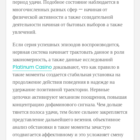
период удачи. Подобное состояние наблюдается в
многочисленных разных сфер — начиная от
El Bitcoin cae a
Los Pros
физической активности а также созидательной
los 17.000
contras
деятельности начиная от бытовых выборов а также
dólares
empren
увлечений.
Las Extensiones
TRATAM
Если серия успешных эпизодов воспроизводится,
De Cabello Vs.
DE MODA
Cabello Natural
CABELLO
нервная система начинает трактовать данное в роли
закономерность, а также данные исследований
¿QUÉ ES
Matriz
Platinum Casino
доказывают, что как правило в
ECONOMÍA
Techono
такие моменты создается стабильная установка на
COLABORATIVA?
WEFU Fi
продолжение действия поведения в надежде на
Alianza
удержание позитивной траектории. Нервные
цепочки активируют механизм поощрения, повышая
концентрацию дофаминового сигнала. Чем дольше
тянется полоса удачи, тем более сильнее закрепляется
представление дальнейшего везения. объективное
анализ обстановки в такие моменты зачастую
отодвигается аффективному и это усложняет смену