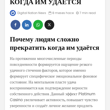
КОГДА ИМ УДАЁТСЯ
Digital Nation News
8 meses hace
7 min read
Belleza y Estilo
Cómo co
en Puerto Rico
tu marc
redes so
LOS 5 DESTINOS
Conoce 3
Почему людям сложно
TURÍSTICOS
econom
digital 
прекратить когда им удаётся
necesit
La Manera
На протяжении многочисленные периоды
Correcta De
10 ideas
повседневности формируется ощущение резкого
Cuidar Nuestra
iniciar t
Piel
empren
удачного стечения факторов, которое именно
digital
формирует специфическое эмоциональное фоновое
состояние. На ментальном пласте удача
воспринимается как подтверждение верности
собственного действия. Данный эффект Platinum
Casino увеличивает активность, повышает чувство
уверенности и создаёт личное желание продлить