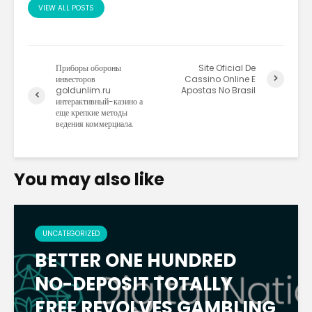
VIEW ALL POSTS
Приборы обороны
Site Oficial De
инвесторов
Cassino Online E
goldunlim.ru
Apostas No Brasil
интерактивный-казино а
еще крепкие методы
ведения коммерциала.
You may also like
UNCATEGORIZED
BETTER ONE HUNDRED
NO-DEPOSIT TOTALLY
FREE REVOLVES GAMBLING