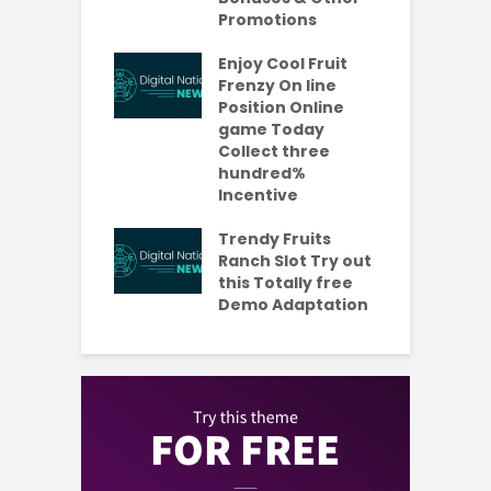
ing
Promotions
W
ercial
t
es Which
Enjoy Cool Fruit
S
 be Value A
Frenzy On line
-Turning Sum
Position Online
P
oney
game Today
P
Collect three
e new No
hundred%
e
sit Added
Incentive
a
s Codes To
R
ul 2026
Trendy Fruits
aded Each
Ranch Slot Try out
this Totally free
Demo Adaptation