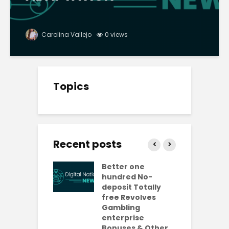
Carolina Vallejo
0 views
Topics
Recent posts
ly free
Better one
N
lves No-
hundred No-
R
it Casinos
deposit Totally
p
da Bonuses
free Revolves
o
ave 2026
Gambling
enterprise
1
ention-
Bonuses & Other
R