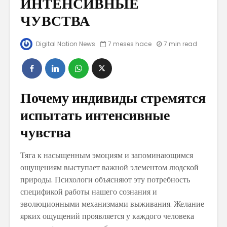
ИНТЕНСИВНЫЕ
ЧУВСТВА
No tengas
10 TIPS 
miedo a ser tu
VIRALIZA
Digital Nation News
7 meses hace
7 min read
misma
CONTEN
REDES S
Educación
Gratuita y
ALGUNO
Universal
CONSEJ
Почему индивиды стремятся
REDUCIR
испытать интенсивные
Buena
PAPADA
Alimentación Es
чувства
Igual A Cabello
CUIDADO
Sano
PIEL PAR
ACABAR 
Тяга к насыщенным эмоциям и запоминающимся
ACNÉ
ощущениям выступает важной элементом людской
природы. Психологи объясняют эту потребность
спецификой работы нашего сознания и
эволюционными механизмами выживания. Желание
ярких ощущений проявляется у каждого человека