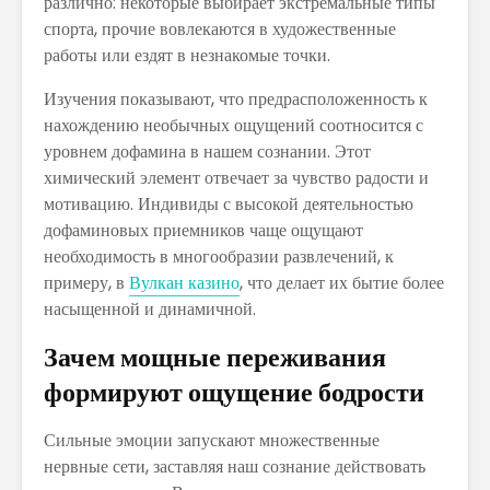
различно: некоторые выбирает экстремальные типы
El Bitcoin cae a
Los Pros
спорта, прочие вовлекаются в художественные
los 17.000
contras
работы или ездят в незнакомые точки.
dólares
empren
Изучения показывают, что предрасположенность к
Las Extensiones
TRATAM
нахождению необычных ощущений соотносится с
De Cabello Vs.
DE MODA
уровнем дофамина в нашем сознании. Этот
Cabello Natural
CABELLO
химический элемент отвечает за чувство радости и
¿QUÉ ES
Matriz
мотивацию. Индивиды с высокой деятельностью
ECONOMÍA
Techono
дофаминовых приемников чаще ощущают
COLABORATIVA?
WEFU Fi
необходимость в многообразии развлечений, к
Alianza
примеру, в
Вулкан казино
, что делает их бытие более
насыщенной и динамичной.
Зачем мощные переживания
формируют ощущение бодрости
Сильные эмоции запускают множественные
нервные сети, заставляя наш сознание действовать