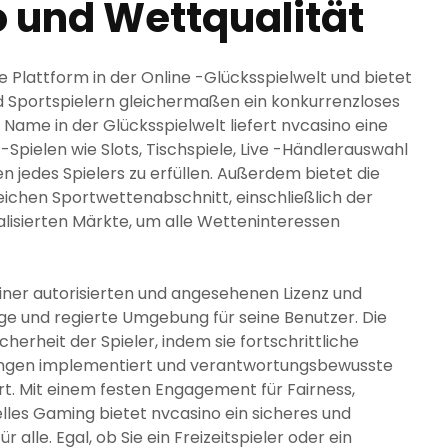
o und Wettqualität
de Plattform in der Online -Glücksspielwelt und bietet
 Sportspielern gleichermaßen ein konkurrenzloses
 Name in der Glücksspielwelt liefert nvcasino eine
Spielen wie Slots, Tischspiele, Live -Händlerauswahl
n jedes Spielers zu erfüllen. Außerdem bietet die
ichen Sportwettenabschnitt, einschließlich der
alisierten Märkte, um alle Wetteninteressen
einer autorisierten und angesehenen Lizenz und
ige und regierte Umgebung für seine Benutzer. Die
icherheit der Spieler, indem sie fortschrittliche
ungen implementiert und verantwortungsbewusste
rt. Mit einem festen Engagement für Fairness,
lles Gaming bietet nvcasino ein sicheres und
 alle. Egal, ob Sie ein Freizeitspieler oder ein