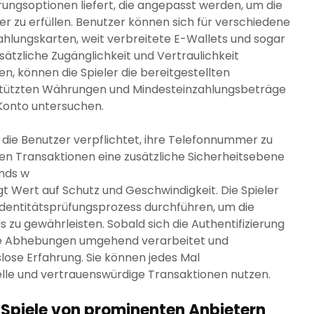
rungsoptionen liefert, die angepasst werden, um die
er zu erfüllen. Benutzer können sich für verschiedene
lungskarten, weit verbreitete E-Wallets und sogar
sätzliche Zugänglichkeit und Vertraulichkeit
n, können die Spieler die bereitgestellten
stützten Währungen und Mindesteinzahlungsbeträge
-Konto untersuchen.
ie Benutzer verpflichtet, ihre Telefonnummer zu
ren Transaktionen eine zusätzliche Sicherheitsebene
onds w
t Wert auf Schutz und Geschwindigkeit. Die Spieler
dentitätsprüfungsprozess durchführen, um die
 zu gewährleisten. Sobald sich die Authentifizierung
die Abhebungen umgehend verarbeitet und
lose Erfahrung. Sie können jedes Mal
lle und vertrauenswürdige Transaktionen nutzen.
Spiele von prominenten Anbietern