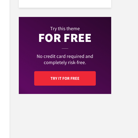
free Revolves
offers in the 2026
Canada Bonuses
Gambling
to have 2026
enterprise
100 percent free
Bonuses & Other
Revolves Casinos
5 Attention-
Promotions
Win Real cash to
getting
the No-deposit
Commercial
Enjoy Cool Fruit
Slot Video game
Jingles Which
Frenzy On line
might be Value A
Position Online
Play at the
mind-Turning Sum
game Today
Play24Bet
of money
Collect three
Gambling
hundred%
establishment
0 The new No
Incentive
and also have
deposit Added
R53,250 Greeting
bonus Codes To
Trendy Fruits
Added bonus
own Jul 2026
Ranch Slot Try out
Upgraded Each
this Totally free
day
Demo Adaptation