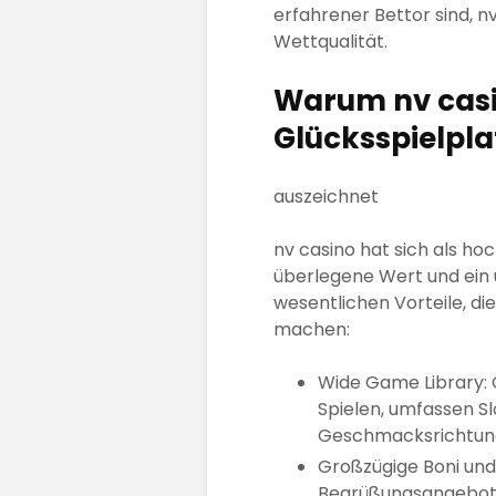
erfahrener Bettor sind, nv 
Wettqualität.
Warum nv casi
Glücksspielpl
auszeichnet
nv casino hat sich als ho
überlegene Wert und ein ü
wesentlichen Vorteile, di
machen:
Wide Game Library: 
Spielen, umfassen Slo
Geschmacksrichtun
Großzügige Boni und
Begrüßungsangebote