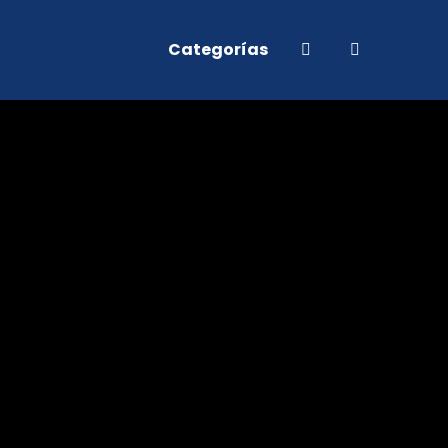
Categorías