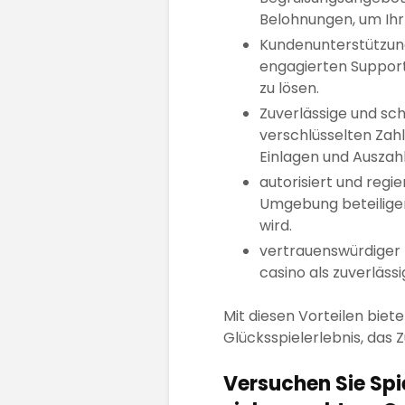
Belohnungen, um Ihr 
Kundenunterstützun
engagierten Support
zu lösen.
Zuverlässige und sc
verschlüsselten Zahl
Einlagen und Auszah
autorisiert und regi
Umgebung beteiligen
wird.
vertrauenswürdiger R
casino als zuverläss
Mit diesen Vorteilen biete
Glücksspielerlebnis, das Z
Versuchen Sie Spi