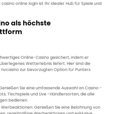
casino online login ist Ihr idealer Hub für Spiele und
no als höchste
attform
chwertiges Online-Casino gesichert, indem er
berlegenes Wetterlebnis liefert. Hier sind die
e nvcasino zur bevorzugten Option für Punters
Genießen Sie eine umfassende Auswahl an Casino -
ts, Tischspiele und Live -Händlersorten, die alle
gen bedienen.
 Werbeaktionen: Genießen Sie eine Belohnung von
n, regelmäßige Werbeaktionen und exklusive