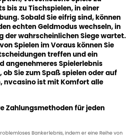
s bis zu Tischspielen, in einer
ung. Sobald Sie eifrig sind, können
 den echten Geldmodus wechseln, in
 der wahrscheinlichen Siege wartet.
von Spielen im Voraus können Sie
scheidungen treffen und ein
 angenehmeres Spielerlebnis
l, ob Sie zum Spaß spielen oder auf
, nvcasino ist mit Komfort alle
ere Zahlungsmethoden für jeden
problemloses Bankerlebnis, indem er eine Reihe von