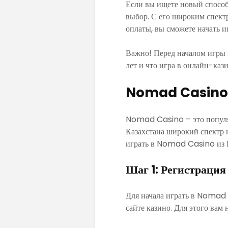
Если вы ищете новый спосо
выбор. С его широким спект
оплаты, вы сможете начать и
Важно! Перед началом игры 
лет и что игра в онлайн-кази
Nomad Casino: 
Nomad Casino – это популяр
Казахстана широкий спектр и
играть в Nomad Casino из К
Шаг 1: Регистрация
Для начала играть в Nomad
сайте казино. Для этого ва