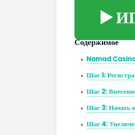
▶️ И
Содержимое
Nomad Casino: 
Шаг 1: Регистр
Шаг 2: Внесени
Шаг 3: Начать 
Шаг 4: Увеличе