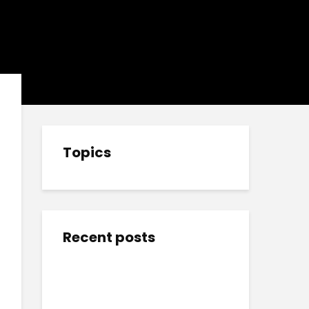
Topics
Recent posts
Better one
No deposit Bonus
Totally free
hundred No-
Rules Exclusive 100
Revolves No-
deposit Totally
percent free Also
deposit Casinos