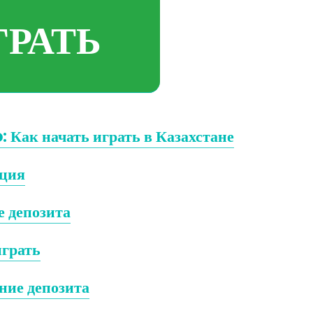
ГРАТЬ
Как начать играть в Казахстане
ация
е депозита
играть
ние депозита