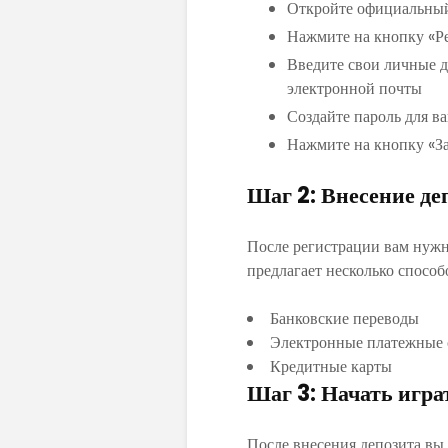
Откройте официальны
Нажмите на кнопку «Р
Введите свои личные д
электронной почты
Создайте пароль для в
Нажмите на кнопку «За
Шаг 2: Внесение де
После регистрации вам нужн
предлагает несколько способ
Банковские переводы
Электронные платежные
Кредитные карты
Шаг 3: Начать игра
После внесения депозита вы 