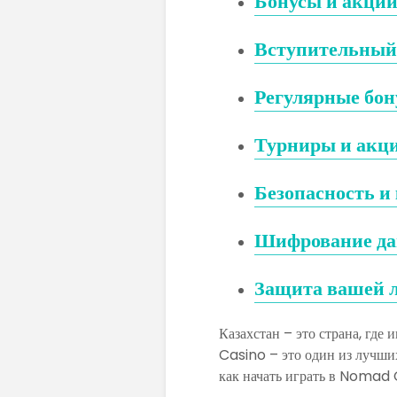
Бонусы и акци
Вступительный
Регулярные бо
Турниры и акц
Безопасность 
Шифрование д
Защита вашей 
Казахстан – это страна, где
Casino – это один из лучших
как начать играть в Nomad 