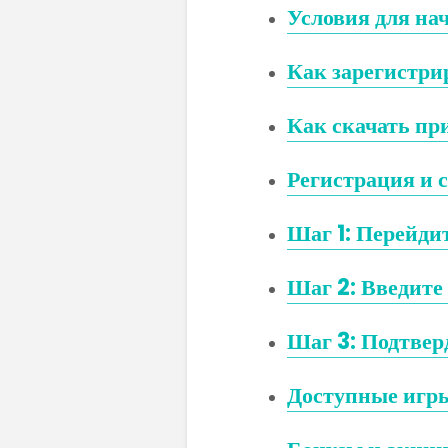
Условия для на
Как зарегистри
Как скачать п
Регистрация и 
Шаг 1: Перейд
Шаг 2: Введите
Шаг 3: Подтвер
Доступные игр