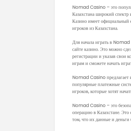
Nomad Casino – это популяр
Казахстана широкий спектр и
Казино имеет официальный са
игроков из Казахстана.
Для начала играть в Nomad
сайте казино. Это можно сд
регистрации и указав свои к
играм и сможете начать играт
Nomad Casino предлагает иг
популярные платежные систе
игроков, которые хотят начат
Nomad Casino – это безопас
операцию в Казахстане. Это 
том, что их данные и деньги