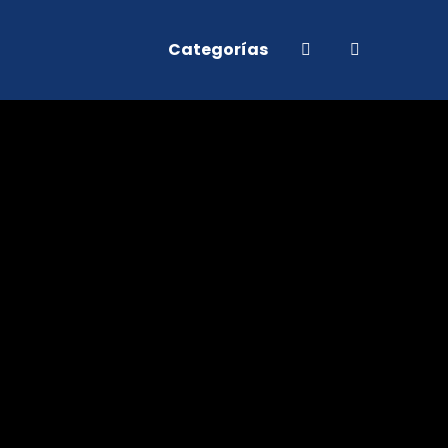
Categorías