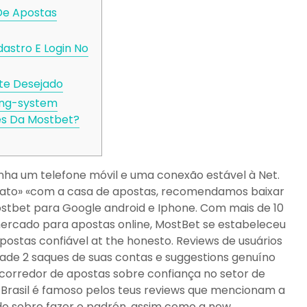
De Apostas
astro E Login No
te Desejado
ing-system
s Da Mostbet?
enha um telefone móvil e uma conexão estável à Net.
ntato» «com a casa de apostas, recomendamos baixar
ostbet para Google android e Iphone. Com mais de 10
ercado para apostas online, MostBet se estabeleceu
stas confiável at the honesto. Reviews de usuários
idade 2 saques de suas contas e suggestions genuíno
corredor de apostas sobre confiança no setor de
 Brasil é famoso pelos teus reviews que mencionam a
ade sobre fazer o padrón, assim como a new