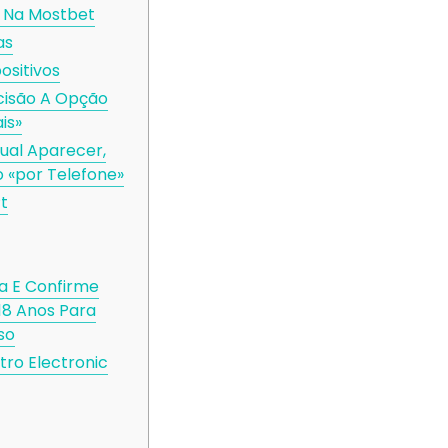
 Na Mostbet
as
ositivos
cisão A Opção
is»
ual Aparecer,
 «por Telefone»
t
a E Confirme
18 Anos Para
so
tro Electronic