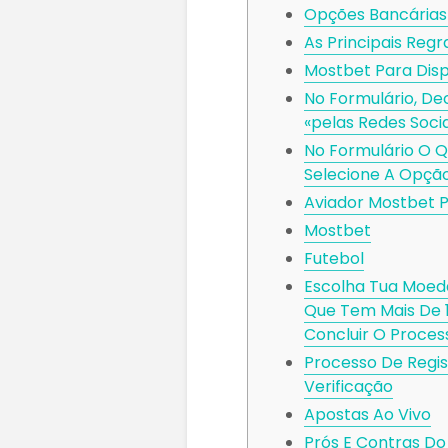
Opções Bancárias
As Principais Regr
Mostbet Para Disp
No Formulário, De
«pelas Redes Socia
No Formulário O Q
Selecione A Opção
Aviador Mostbet P
Mostbet
Futebol
Escolha Tua Moed
Que Tem Mais De 
Concluir O Proces
Processo De Regis
Verificação
Apostas Ao Vivo
Prós E Contras Do