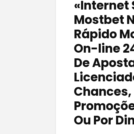
«Internet 
Mostbet No
Rápido Mo
On-line 2
De Apost
Licenciad
Chances,
Promoções
Ou Por Di