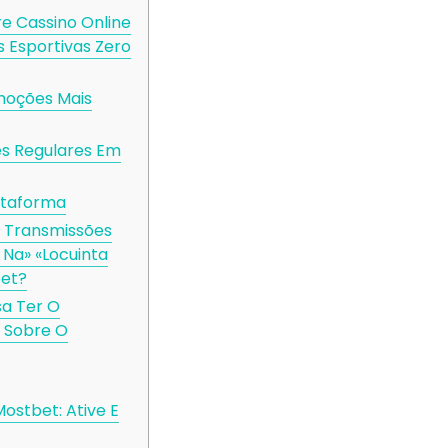
re Cassino Online
s Esportivas Zero
moções Mais
s Regulares Em
ataforma
A Transmissões
 Na» «Locuinta
et?
sa Ter O
 Sobre O
ostbet: Ative E