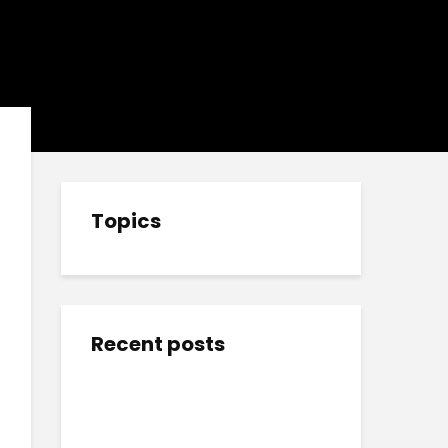
Topics
Recent posts
Better one
No deposit Bonus
Totally free
hundred No-
Rules Exclusive 100
Revolves No-
deposit Totally
percent free Also
deposit Casinos