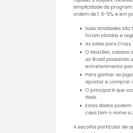
simplicidade da program. 
ordem de 1. 5-5%, e em p
Suas atividades são 
foram obtidas e reg
As salas para Crazy
O MostBet, cassino 
ao Brasil possuindo
entretenimento para
Para ganhar ao joga
apostar e comprar 
O principal é que v
Web.
Estes dados podem 
casa tem o nome a 
A escolha particular de 