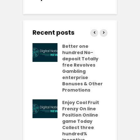
Recent posts
ly free
Better one
N
lves No-
hundred No-
R
it Casinos
deposit Totally
p
da Bonuses
free Revolves
o
ave 2026
Gambling
enterprise
1
ention-
Bonuses & Other
R
ing
Promotions
W
ercial
t
es Which
Enjoy Cool Fruit
S
 be Value A
Frenzy On line
-Turning Sum
Position Online
P
oney
game Today
P
Collect three
e new No
hundred%
e
sit Added
Incentive
a