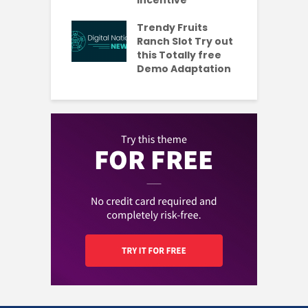
s Codes To
R
ul 2026
Trendy Fruits
aded Each
Ranch Slot Try out
this Totally free
Demo Adaptation