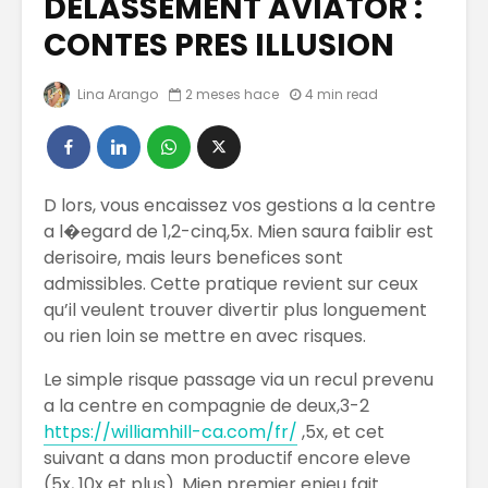
DELASSEMENT AVIATOR :
CONTES PRES ILLUSION
Educación
Un Antes
Gratuita y
Después
Lina Arango
2 meses hace
4 min read
Universal
Era Digit
COOPERATIVAS
¿Qué sig
EN EL MUNDO
econom
DIGITAL
circular
D lors, vous encaissez vos gestions a la centre
a l�egard de 1,2-cinq,5x. Mien saura faiblir est
Vehículos
Los Mej
derisoire, mais leurs benefices sont
híbridos
Exfolian
admissibles. Cette pratique revient sur ceux
Caseros 
qu’il veulent trouver divertir plus longuement
de Prep
ou rien loin se mettre en avec risques.
Le simple risque passage via un recul prevenu
a la centre en compagnie de deux,3-2
https://williamhill-ca.com/fr/
,5x, et cet
suivant a dans mon productif encore eleve
(5x, 10x et plus). Mien premier enjeu fait