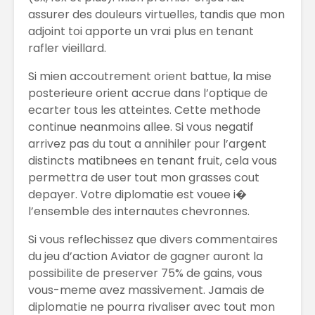
assurer des douleurs virtuelles, tandis que mon
El Bitcoin cae a
Los Pros
adjoint toi apporte un vrai plus en tenant
los 17.000
contras
dólares
empren
rafler vieillard.
Las Extensiones
TRATAM
Si mien accoutrement orient battue, la mise
De Cabello Vs.
DE MODA
posterieure orient accrue dans l’optique de
Cabello Natural
CABELLO
ecarter tous les atteintes. Cette methode
continue neanmoins allee. Si vous negatif
¿QUÉ ES
Matriz
arrivez pas du tout a annihiler pour l’argent
ECONOMÍA
Techono
COLABORATIVA?
WEFU Fi
distincts matibnees en tenant fruit, cela vous
Alianza
permettra de user tout mon grasses cout
depayer. Votre diplomatie est vouee i�
l’ensemble des internautes chevronnes.
Si vous reflechissez que divers commentaires
du jeu d’action Aviator de gagner auront la
possibilite de preserver 75% de gains, vous
vous-meme avez massivement. Jamais de
diplomatie ne pourra rivaliser avec tout mon