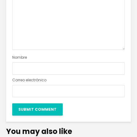
Nombre
Correo electrónico
You may also like