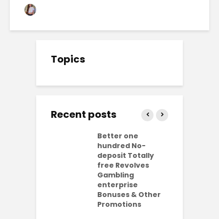
Carolina Vallejo
0 views
Topics
Recent posts
ly free
Better one
N
lves No-
hundred No-
R
it Casinos
deposit Totally
p
da Bonuses
free Revolves
o
ave 2026
Gambling
enterprise
1
ention-
Bonuses & Other
R
ing
Promotions
W
ercial
t