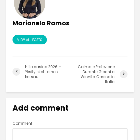
Marianela Ramos
VIEW ALL POSTS
Hillo casino 2026 –
Calma e Protezione
Yksityiskohtainen
Durante Giochi a
katsaus
Winnita Casino in
Italia
Add comment
Comment