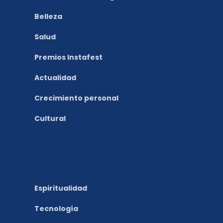
Belleza
Salud
Premios Instafest
Actualidad
Crecimiento personal
Cultural
Espiritualidad
Tecnología