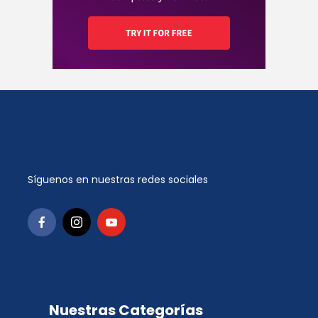
Síguenos en nuestras redes sociales
Nuestras Categorías