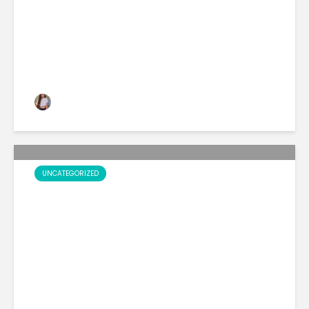
FRENZY ON LINE POSITION
ONLINE GAME TODAY
COLLECT THREE...
Carolina Vallejo
0 views
UNCATEGORIZED
TRENDY FRUITS RANCH
SLOT TRY OUT THIS
TOTALLY FREE DEMO
ADAPTATION