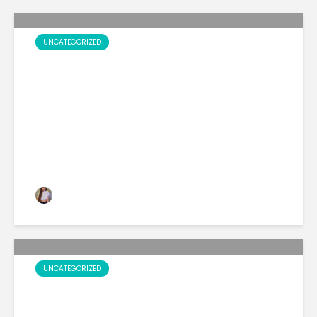
UNCATEGORIZED
BETTER ONE HUNDRED
NO-DEPOSIT TOTALLY
FREE REVOLVES GAMBLING
ENTERPRISE BONUSES &...
Carolina Vallejo
0 views
UNCATEGORIZED
ENJOY COOL FRUIT