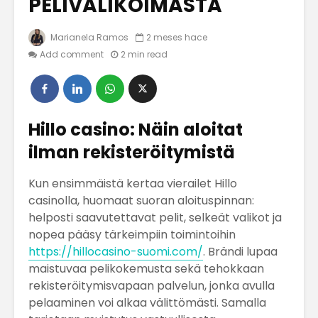
PELIVALIKOIMASTA
Marianela Ramos
2 meses hace
RECUPERACIÓN
ALGUNO
Add comment
2 min read
ECONÓMICA
CONSEJ
REDUCIR
PAPADA
5 tips para ser
un comprador
El Impar
Hillo casino: Näin aloitat
inteligente
Ascenso 
Industri
ilman rekisteröitymistä
Emprender
Creador
Siempre Será
Conteni
Kun ensimmäistä kertaa vierailet Hillo
Una Buena
casinolla, huomaat suoran aloituspinnan:
Opción
Un Antes
Después
helposti saavutettavat pelit, selkeät valikot ja
Era Digit
nopea pääsy tärkeimpiin toimintoihin
https://hillocasino-suomi.com/
. Brändi lupaa
maistuvaa pelikokemusta sekä tehokkaan
rekisteröitymisvapaan palvelun, jonka avulla
pelaaminen voi alkaa välittömästi. Samalla